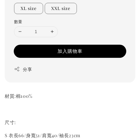
XL size
XXL size
數量
加入購物車
分享
材質:棉100%
尺寸:
S 衣長66/身寬51/肩寬40/袖長23cm