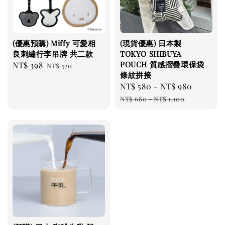
(優惠預購) Miffy 可愛相
(現貨優惠) 日本製
良刺繡行李吊牌 共二款
TOKYO SHIBUYA
POUCH 質感摺疊環保袋
Sale
NT$ 398
Regular
NT$ 520
條紋拼接
price
price
Sale
NT$ 580
-
NT$ 980
Regula
price
price
NT$ 680
-
NT$ 1,100