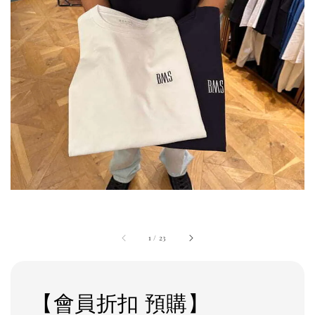
1
/
23
【會員折扣 預購】