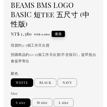
BEAMS BMS LOGO
BASIC 短tee 五尺寸 (中
性版)
Sale
NT$ 1,380
Regular
優惠
NT$ 1,780
price
price
現貨約3-5個工作天出貨
預購商品約12-25個工作天出貨(不含假日)，提早抵台
會提早寄出
顏色
WHITE
BLACK
NAVY
Size
S size
M size
L size