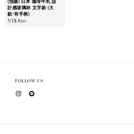
(預購) 日本 珈琲牛乳 設
計感玻璃杯 文字款 (大
款/有手柄)
Regular
NT$ 850
price
Follow us