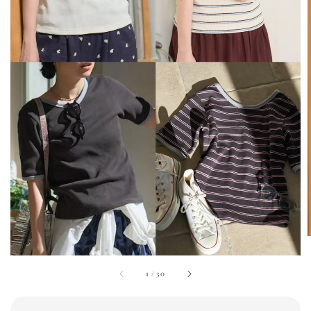
1
/
30