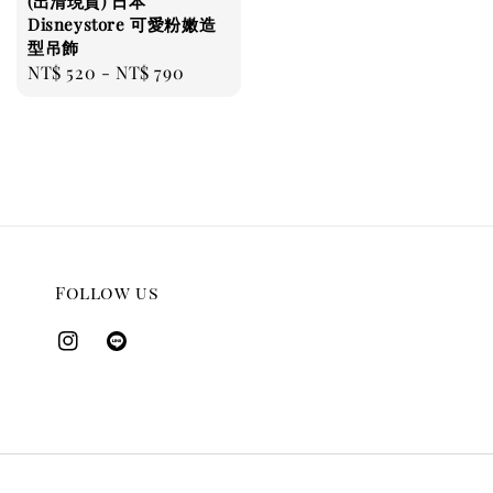
(出清現貨) 日本
Disneystore 可愛粉嫩造
型吊飾
Regular
NT$ 520
-
NT$ 790
price
Follow us