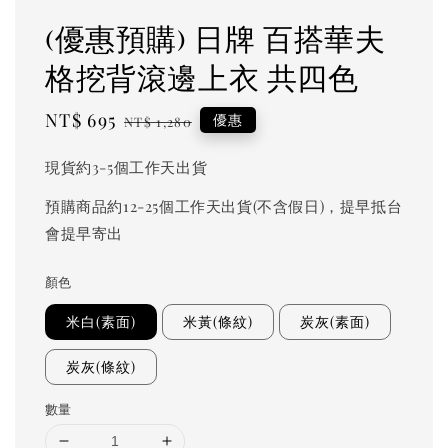
(優惠預購) 日牌 百搭華夫
格挖背滾邊上衣 共四色
Sale
NT$ 695
Regular
優惠
NT$ 1,280
price
price
現貨約3-5個工作天出貨
預購商品約12-25個工作天出貨(不含假日)，提早抵台
會提早寄出
顏色
米白(素面)
米黃(條紋)
炭灰(素面)
炭灰(條紋)
數量