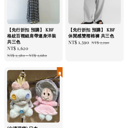
【先行折扣 預購】 KBF
【先行折扣 預購】 KBF
格紋百褶細肩帶連身洋裝
休閒感雙褶棉褲 共三色
共三色
Sale
NT$ 1,590
Regular
NT$ 2,290
Sale
NT$ 1,620
Regular
price
price
price
price
NT$ 2,380
-
NT$ 2,680
現貨優惠