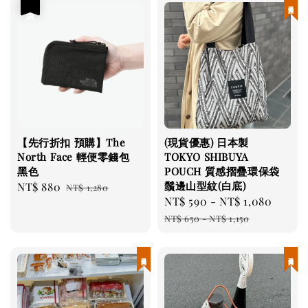
優惠
現貨優惠
【先行折扣 預購】The
(現貨優惠) 日本製
North Face 輕便零錢包
TOKYO SHIBUYA
黑色
POUCH 質感摺疊環保袋
鬚邊山型紋(白底)
Sale
NT$ 880
Regular
NT$ 1,280
Sale
NT$ 590
-
NT$ 1,080
Regul
price
price
price
price
NT$ 650
-
NT$ 1,150
現貨優惠
現貨優惠