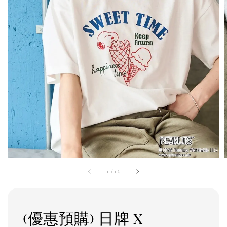
1
/
12
(優惠預購) 日牌 x