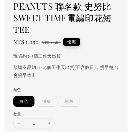
PEANUTS 聯名款 史努比
SWEET TIME電繡印花短
tee
Sale
NT$ 1,250
Regular
優惠
NT$ 1,580
price
price
現貨約3-5個工作天出貨
預購商品約12-25個工作天出貨(不含假日)，提早抵台
會提早寄出
顏色
白色
淺灰
黑灰
數量