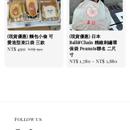
(現貨優惠) 麵包小偷 可
(現貨優惠) 日本
愛造型束口袋 三款
Ball&Chain 精緻刺繡環
保袋 Peanuts聯名 二尺
Sale
NT$ 490
Regular
NT$ 590
寸
price
price
Regular
NT$ 1,780
-
NT$ 1,880
price
Follow us