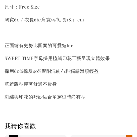
尺寸：Free Size
胸寬60 / 衣長66/肩寬55/袖長18.5 cm
正面繡有史努比圖案的可愛短tee
SWEET TIME字母採用植絨印花工藝呈現立體效果
採用60%棉及40%聚酯混紡布料觸感滑順輕盈
寬鬆版型穿著舒適不緊身
刺繡與印花的巧妙結合單穿也時尚有型
我猜你喜歡