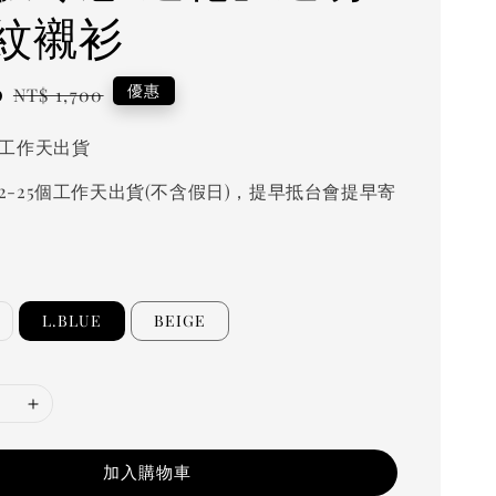
紋襯衫
0
Regular
優惠
NT$ 1,700
price
個工作天出貨
2-25個工作天出貨(不含假日)，提早抵台會提早寄
L.BLUE
BEIGE
加入購物車