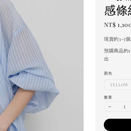
感條
Sale
NT$ 1,10
price
現貨約3-5
預購商品約1
出
顏色
YELLOW
數量