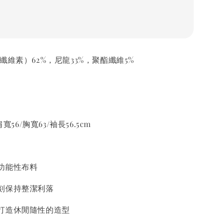
纖維素）62%，尼龍33%，聚酯纖維5%
寬56/胸寬63/袖長56.5cm
功能性布料
刻保持整潔利落
打造休閒隨性的造型