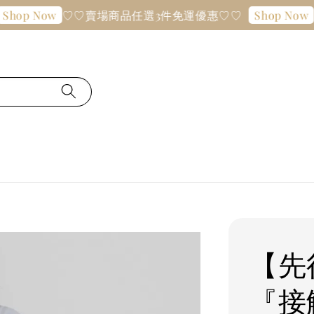
♡♡賣場商品任選3件免運優惠♡♡
♡♡
p Now
Shop Now
【先
『接