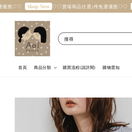
惠♡♡
♡♡賣場商品任選3件免運優惠♡♡
Shop Now
Sho
搜尋
首頁
商品分類
購買流程(請詳閱)
購物需知