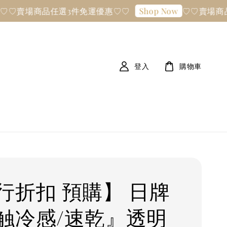
賣場商品任選3件免運優惠♡♡
♡♡賣場商品任
Shop Now
登入
購物車
行折扣 預購】 日牌
触冷感/速乾』透明