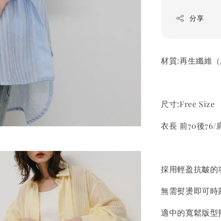
分享
材質:再生纖維（
尺寸:Free Size
衣長 前70後76/肩
採用輕盈抗皺的
無需熨燙即可時
適中的寬鬆版型