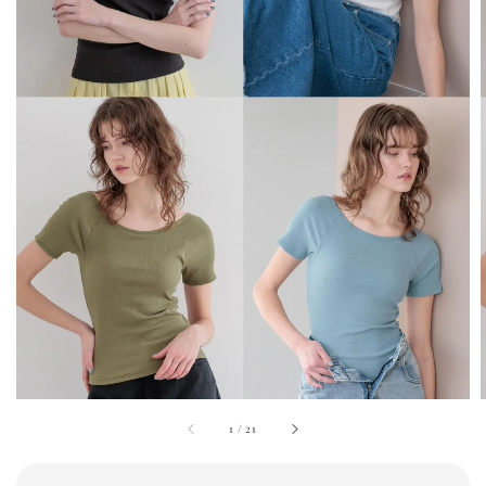
1
/
21