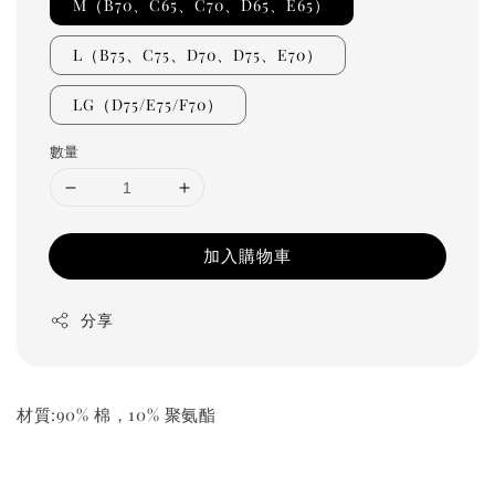
M（B70、C65、C70、D65、E65）
L（B75、C75、D70、D75、E70）
LG（D75/E75/F70）
數量
加入購物車
分享
材質:90% 棉，10% 聚氨酯