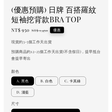
(優惠預購) 日牌 百搭羅紋
短袖挖背款BRA TOP
Sale
NT$ 950
Regular
優惠
NT$ 1,450
price
price
現貨約3-5個工作天出貨
預購商品約12-25個工作天出貨(不含假日)，提早抵台
會提早寄出
顏色
A. 黑色
B. 白色
C. 卡其綠
D. 淺藍
尺寸