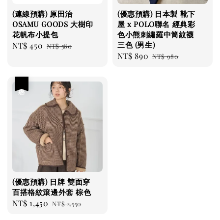
(連線預購) 原田治
(優惠預購) 日本製 靴下
OSAMU GOODS 大樹印
屋 x POLO聯名 經典彩
花帆布小提包
色小熊刺繡羅中筒紋襪
三色 (男生)
Sale
NT$ 450
Regular
NT$ 580
Sale
NT$ 890
Regular
price
price
NT$ 980
price
price
優惠
(優惠預購) 日牌 雙面穿
百搭格紋滾邊外套 棕色
Sale
NT$ 1,450
Regular
NT$ 2,550
price
price