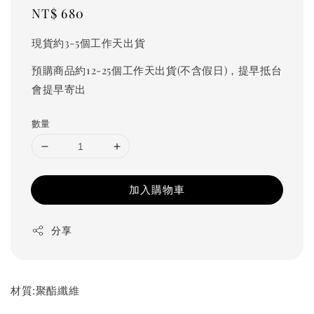
Regular
NT$ 680
price
現貨約3-5個工作天出貨
預購商品約12-25個工作天出貨(不含假日)，提早抵台
會提早寄出
數量
加入購物車
分享
材質:聚酯纖維