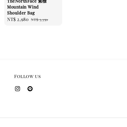
TheNorthFace 紫標
Mountain Wind
Shoulder Bag
Sale
NT$ 2,980
Regular
NT$ 3,350
price
price
Follow us