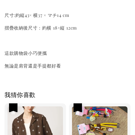
尺寸:約縦43× 横37 × マチ14 cm
摺疊收納後尺寸：約横 18×縦 12cm
這款購物袋小巧便攜
無論是肩背還是手提都好看
我猜你喜歡
優惠
優惠