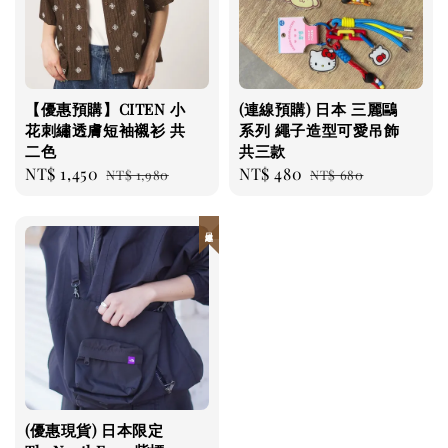
【優惠預購】CITEN 小
(連線預購) 日本 三麗鷗
花刺繡透膚短袖襯衫 共
系列 繩子造型可愛吊飾
二色
共三款
Sale
NT$ 1,450
Regular
Sale
NT$ 480
Regular
NT$ 1,980
NT$ 680
price
price
price
price
日本連線
(優惠現貨) 日本限定