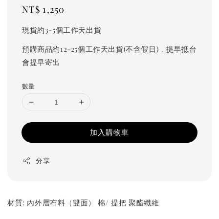
Regular
NT$ 1,250
price
現貨約3-5個工作天出貨
預購商品約12-25個工作天出貨(不含假日)，提早抵台
會提早寄出
數量
加入購物車
分享
材質: 內外層布料（雙面） 棉/ 提把 聚酯纖維