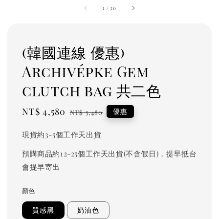
1
/
30
(韓國連線 優惠)
Archivépke Gem
clutch bag 共二色
Sale
NT$ 4,580
Regular
優惠
NT$ 5,480
price
price
現貨約3-5個工作天出貨
預購商品約12-25個工作天出貨(不含假日)，提早抵台
會提早寄出
顏色
質感黑
奶油色