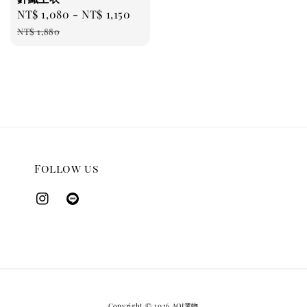
Sale
NT$ 1,080
-
NT$ 1,150
Regular
price
price
NT$ 1,880
Follow us
Copyright © 2026 AOI選物