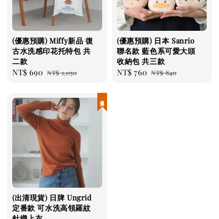
(優惠預購) Miffy新品 復
(優惠預購) 日本 Sanrio
古水洗感印花托特包 共
聯名款 藍色系可愛大頭
二款
收納包 共三款
Sale
NT$ 690
Regular
Sale
NT$ 760
Regular
NT$ 1,050
NT$ 840
price
price
price
price
現貨優惠
(出清現貨) 日牌 Ungrid
定番款 可水洗高領羅紋
針織上衣