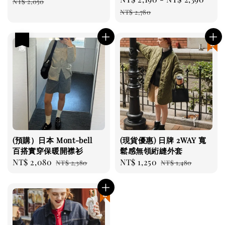
price
price
NT$ 2,050
price
pric
NT$ 2,780
優惠
現貨優惠
(預購）日本 Mont-bell
(現貨優惠) 日牌 2WAY 寬
百搭實穿保暖開襟衫
鬆感無領絎縫外套
Sale
NT$ 2,080
Regular
Sale
NT$ 1,250
Regular
NT$ 2,380
NT$ 1,480
price
price
price
price
現貨優惠