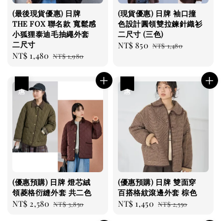
(最後現貨優惠) 日牌
(現貨優惠) 日牌 袖口撞
THE FOX 聯名款 寬鬆感
色設計圓領雙拉鍊針織衫
小狐狸泰迪毛抽繩外套
二尺寸 (三色)
二尺寸
Sale
NT$ 850
Regular
NT$ 1,480
Sale
NT$ 1,480
Regular
NT$ 1,980
price
price
price
price
優惠
優惠
(優惠預購) 日牌 燈芯絨
(優惠預購) 日牌 雙面穿
領菱格衍縫外套 共二色
百搭格紋滾邊外套 棕色
Sale
NT$ 2,580
Regular
Sale
NT$ 1,450
Regular
NT$ 3,850
NT$ 2,550
price
price
price
price