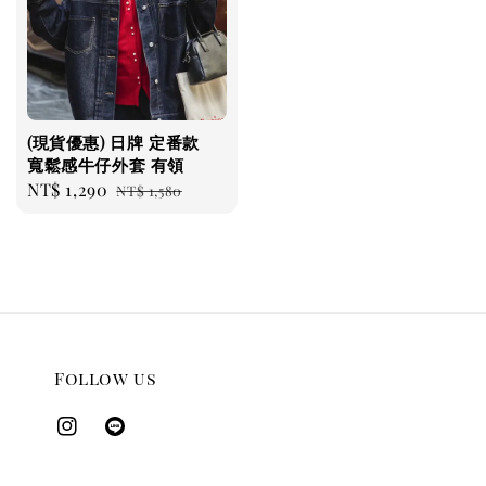
(現貨優惠) 日牌 定番款
寬鬆感牛仔外套 有領
Sale
NT$ 1,290
Regular
NT$ 1,580
price
price
Follow us