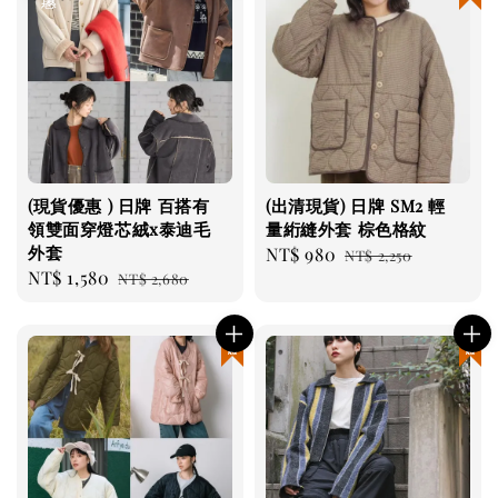
(現貨優惠 ) 日牌 百搭有
(出清現貨) 日牌 SM2 輕
領雙面穿燈芯絨x泰迪毛
量絎縫外套 棕色格紋
外套
Sale
NT$ 980
Regular
NT$ 2,250
Sale
NT$ 1,580
Regular
NT$ 2,680
price
price
price
price
現貨優惠
現貨優惠