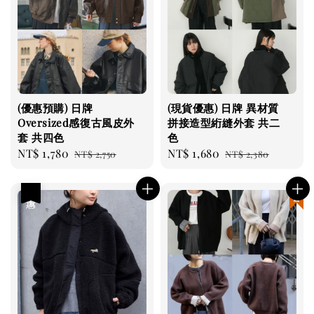
(優惠預購) 日牌
(現貨優惠) 日牌 異材質
Oversized感復古風皮外
拼接造型絎縫外套 共二
套 共四色
色
Sale
NT$ 1,780
Regular
Sale
NT$ 1,680
Regular
NT$ 2,750
NT$ 2,380
price
price
price
price
優惠
現貨優惠