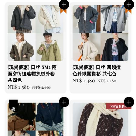
現貨優惠
現貨優惠
(現貨優惠) 日牌 SM2 兩
(現貨優惠) 日牌 圓領撞
面穿衍縫連帽抓絨外套
色針織開襟衫 共七色
共四色
Sale
NT$ 1,480
Regular
NT$ 2,280
Sale
NT$ 1,580
Regular
NT$ 2,350
price
price
price
price
優惠
KBF會員折扣