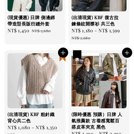
(現貨優惠) 日牌 側邊綁
(出清現貨) KBF 復古拉
帶造型長版衍縫外套
鍊條紋開襟衫 共三色
Sale
NT$ 1,450
Regular
Sale
NT$ 1,180
-
NT$ 1,599
Regu
NT$ 2,680
price
price
price
pric
NT$ 2,680
現貨優惠
優惠
(出清現貨) KBF 粗針織
(限時優惠 預購）日牌 人
背心共二色
氣推薦款 古着感寬鬆百
搭皮革夾克 黑色
Sale
NT$ 1,080
-
NT$ 1,350
Regular
Sale
NT$ 2,190
-
NT$ 2,390
Reg