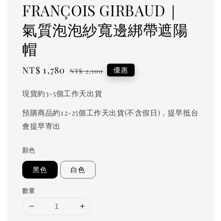
FRANÇOIS GIRBAUD｜
氣質泡泡紗寬邊綁帶遮陽
帽
Sale
NT$ 1,780
Regular
優惠
NT$ 2,100
price
price
現貨約3-5個工作天出貨
預購商品約12-25個工作天出貨(不含假日)，提早抵台
會提早寄出
顏色
黑色
白色
數量