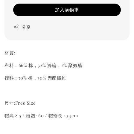
加入購物車
分享
材質:
布料：66% 棉，32% 滌綸，2% 聚氨酯
裡料：70% 棉，30% 聚酯纖維
尺寸:Free Size
帽高 8.5 / 頭圍~60 / 帽簷長 13.5cm