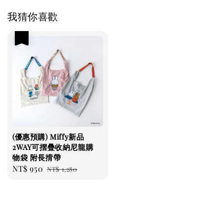
我猜你喜歡
優惠
(優惠預購) Miffy新品
2WAY可摺疊收納尼龍購
物袋 附長揹帶
Sale
NT$ 950
Regular
NT$ 1,280
price
price