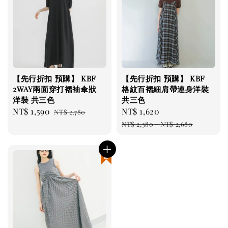
【先行折扣 預購】 KBF
【先行折扣 預購】 KBF
2WAY兩面穿打褶袖傘狀
格紋百褶細肩帶連身洋裝
洋裝 共三色
共三色
Sale
NT$ 1,590
Regular
Sale
NT$ 1,620
Regular
NT$ 2,780
price
price
price
price
NT$ 2,380
-
NT$ 2,680
現貨優惠