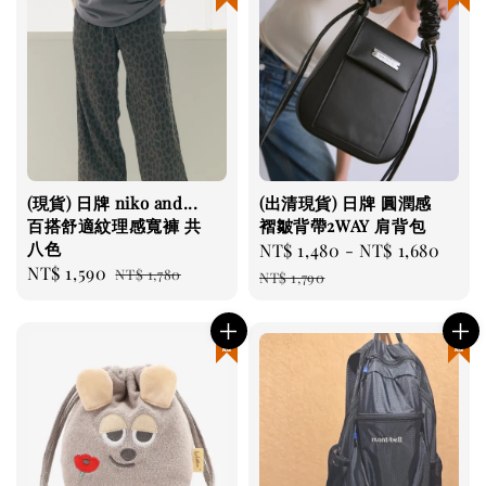
(現貨) 日牌 niko and...
(出清現貨) 日牌 圓潤感
百搭舒適紋理感寬褲 共
褶皺背帶2WAY 肩背包
八色
Sale
NT$ 1,480
-
NT$ 1,680
Regu
Sale
NT$ 1,590
Regular
NT$ 1,780
price
pric
NT$ 1,790
price
price
現貨優惠
現貨優惠