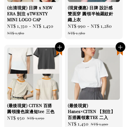
(出清現貨) 日牌 x NEW
(現貨優惠) 日牌 設計感
ERA 別注 9TWENTY
雙面穿 圓領半袖羅紋針
MINI LOGO CAP
織上衣
Sale
NT$ 1,350
-
NT$ 1,450
Regular
Sale
NT$ 990
-
NT$ 1,280
Regul
price
price
price
price
NT$ 1,580
NT$ 1,380
現貨優惠
現貨優惠
(最後現貨) CITEN 百搭
(最後現貨)
圓領撞色滾邊短tee 三色
Hanes×CITEN 【別注】
百搭圓領素TEE 二入
Sale
NT$ 950
Regular
NT$ 1,050
Sale
NT$ 1,450
Regular
price
price
NT$ 1,490