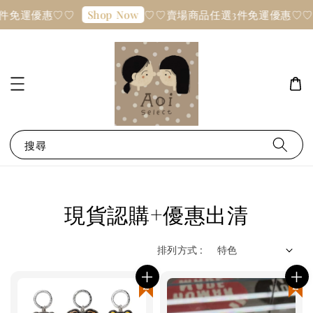
免運優惠♡♡
♡♡賣場商品任選3件免運優惠♡♡
Shop Now
S
搜尋
現貨認購+優惠出清
排列方式 :
現貨優惠
現貨優惠