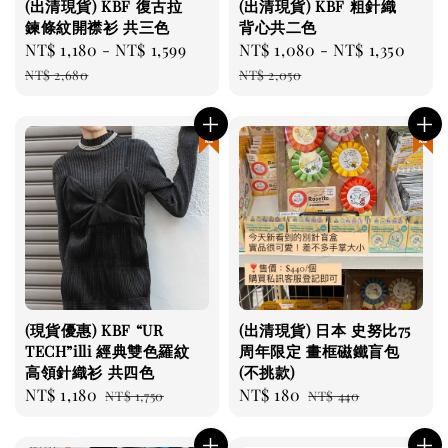
(出清現貨) KBF 復古拉
(出清現貨) KBF 粗針織
鍊條紋開襟衫 共三色
背心共二色
Sale
NT$ 1,180
-
NT$ 1,599
Regular
Sale
NT$ 1,080
-
NT$ 1,350
Regu
price
price
price
pric
NT$ 2,680
NT$ 2,050
現貨優惠
現貨優惠
(現貨優惠) KBF “UR
(出清現貨) 日本 史努比75
TECH”illi 經典雙色羅紋
周年限定 畫框磁鐵盲包
高領針織衫 共四色
(不挑款)
Sale
NT$ 1,180
Regular
Sale
NT$ 180
Regular
NT$ 1,750
NT$ 440
price
price
price
price