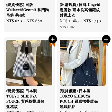
(現貨優惠) 日版
(出清現貨) 日牌 Ungrid
Wallace&Gromit 掌門狗
定番款 可水洗高領羅紋
吊飾 共4款
針織上衣
Regular
NT$ 620
-
NT$ 680
Sale
NT$ 1,080
-
NT$ 1,150
Regu
price
price
pric
NT$ 1,880
現貨優惠
現貨優惠
(現貨優惠) 日本製
(現貨優惠) 日本製
TOKYO SHIBUYA
TOKYO SHIBUYA
POUCH 質感摺疊環保
POUCH 質感摺疊環保
藍格紋
黑底點點