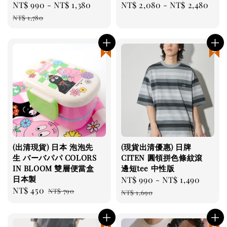
Sale
NT$ 990
-
NT$ 1,380
Regular
Regular
NT$ 2,080
-
NT$ 2,480
price
price
price
NT$ 1,780
現貨優惠
現貨優惠
(出清現貨) 日本 泡泡先
(現貨出清優惠) 日牌
生 バーバパパ COLORS
CITEN 圓領拼色條紋滾
IN BLOOM 雙層便當盒
邊短tee 中性版
日本製
Sale
NT$ 990
-
NT$ 1,490
Regul
Sale
NT$ 450
Regular
NT$ 790
price
price
NT$ 1,690
price
price
現貨優惠
現貨優惠