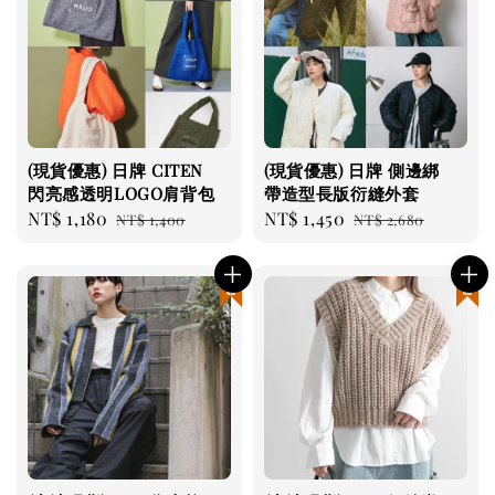
(現貨優惠) 日牌 CITEN
(現貨優惠) 日牌 側邊綁
閃亮感透明LOGO肩背包
帶造型長版衍縫外套
Sale
NT$ 1,180
Regular
Sale
NT$ 1,450
Regular
NT$ 1,400
NT$ 2,680
price
price
price
price
現貨優惠
現貨優惠