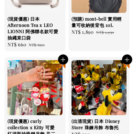
(現貨優惠) 日本
(預購) mont-bell 實用輕
Afternoon Tea x LEO
量可收納後背包 10L
LIONNI 阿佛聯名款可愛
Sale
NT$ 1,890
Regular
NT$ 1,950
抽繩束口袋
price
price
Sale
NT$ 660
Regular
NT$ 690
price
price
現貨優惠
現貨優惠
(現貨優惠) curly
(出清現貨) 日本 Disney
collection x Kitty 可愛
Store 珠鍊吊飾 布魯托
紅洋裝珍珠鏈吊飾 共二