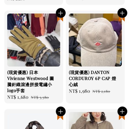
price
price
現貨優惠
現貨優惠
(現貨優惠) 日本
(現貨優惠) DANTON
Vivienne Westwood 圖
CORDUROY 6P CAP 燈
騰針織滾邊拼接電繡小
心絨
logo手套
Sale
NT$ 1,980
Regular
NT$ 2,180
Sale
NT$ 1,680
Regular
NT$ 3,380
price
price
price
price
現貨優惠
現貨優惠