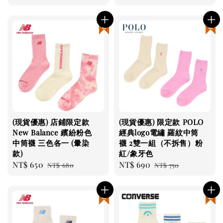
price
price
現貨優惠
現貨優惠
(現貨優惠) 店鋪限定款
(現貨優惠) 限定款 POLO
New Balance 繽紛粉色
經典logo電繡 羅紋中筒
中筒襪 三色各一 (暈染
襪 2雙一組（不拆售）粉
款)
紅/象牙色
Sale
NT$ 650
Regular
Sale
NT$ 690
Regular
NT$ 680
NT$ 750
price
price
price
price
現貨優惠
現貨優惠