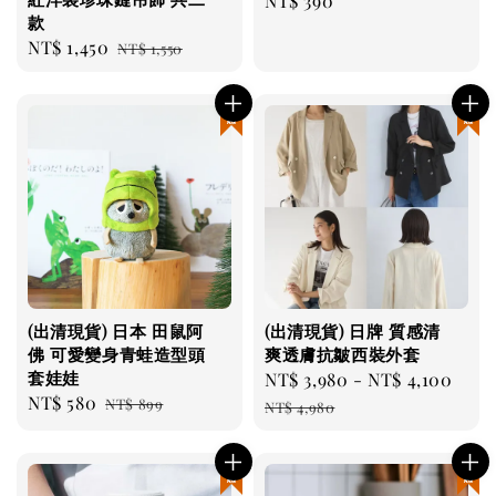
Regular
NT$ 390
款
price
Sale
NT$ 1,450
Regular
NT$ 1,550
price
price
現貨優惠
現貨優惠
(出清現貨) 日本 田鼠阿
(出清現貨) 日牌 質感清
佛 可愛變身青蛙造型頭
爽透膚抗皺西裝外套
套娃娃
Sale
NT$ 3,980
-
NT$ 4,100
Reg
Sale
NT$ 580
Regular
NT$ 899
price
pri
NT$ 4,980
price
price
現貨優惠
現貨優惠