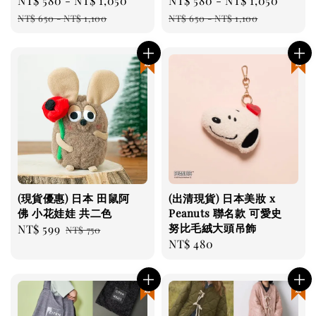
Sale
NT$ 580
-
NT$ 1,050
Regular
Sale
NT$ 580
-
NT$ 1,050
Regul
price
price
price
price
NT$ 650
-
NT$ 1,100
NT$ 650
-
NT$ 1,100
現貨優惠
現貨優惠
(現貨優惠) 日本 田鼠阿
(出清現貨) 日本美妝 x
佛 小花娃娃 共二色
Peanuts 聯名款 可愛史
努比毛絨大頭吊飾
Sale
NT$ 599
Regular
NT$ 750
Regular
NT$ 480
price
price
price
現貨優惠
現貨優惠