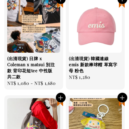
現貨優惠
現貨優惠
(出清現貨) 日牌 x
(出清現貨) 韓國連線
Coleman x matsui 別注
emis 新款棒球帽 草寫字
款 背印花短tee 中性版
母 粉色
共二款
Regular
NT$ 1,280
Regular
NT$ 1,080
-
NT$ 1,680
price
price
現貨優惠
現貨優惠