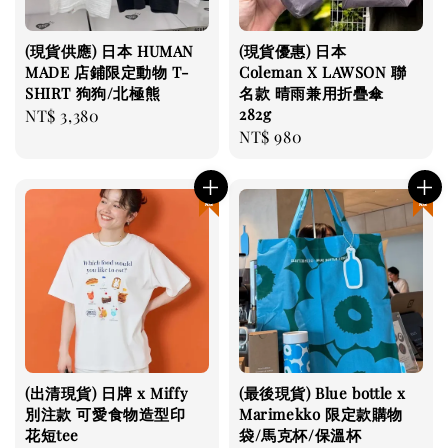
(現貨供應) 日本 HUMAN
(現貨優惠) 日本
MADE 店鋪限定動物 T-
Coleman X LAWSON 聯
SHIRT 狗狗/北極熊
名款 晴雨兼用折疊傘
282g
Regular
NT$ 3,380
Regular
NT$ 980
price
price
現貨優惠
現貨優惠
(出清現貨) 日牌 x Miffy
(最後現貨) Blue bottle x
別注款 可愛食物造型印
Marimekko 限定款購物
花短tee
袋/馬克杯/保溫杯