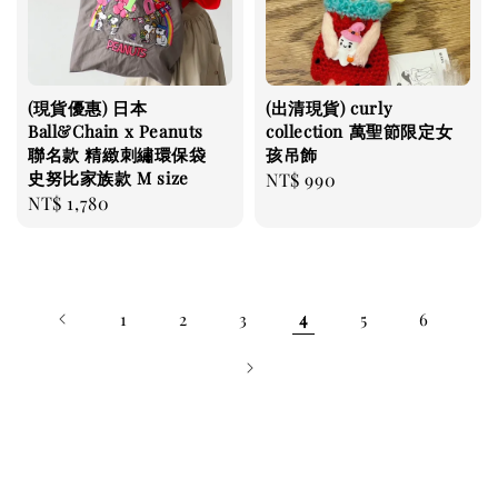
(現貨優惠) 日本
(出清現貨) curly
Ball&Chain x Peanuts
collection 萬聖節限定女
聯名款 精緻刺繡環保袋
孩吊飾
史努比家族款 M size
Regular
NT$ 990
Regular
NT$ 1,780
price
price
1
2
3
4
5
6