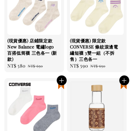
(現貨優惠) 店鋪限定款
(現貨優惠) 限定款
New Balance 電繡logo
CONVERSE 條紋滾邊電
百搭低筒襪 三色各一 (新
繡短襪 3雙一組（不拆
款)
售）三色各一
Sale
NT$ 580
Regular
Sale
NT$ 590
Regular
NT$ 650
NT$ 650
price
price
price
price
現貨優惠
現貨優惠