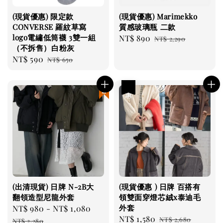
(現貨優惠) 限定款
(現貨優惠) Marimekko
CONVERSE 羅紋草寫
質感玻璃瓶 二款
logo電繡低筒襪 3雙一組
Sale
NT$ 890
Regular
NT$ 2,290
（不拆售）白粉灰
price
price
Sale
NT$ 590
Regular
NT$ 650
price
price
現貨優惠
優惠
(出清現貨) 日牌 N-2B大
(現貨優惠 ) 日牌 百搭有
翻領造型尼龍外套
領雙面穿燈芯絨x泰迪毛
外套
Sale
NT$ 980
-
NT$ 1,080
Regular
Sale
NT$ 1,580
Regular
price
price
NT$ 2,680
NT$ 2,280