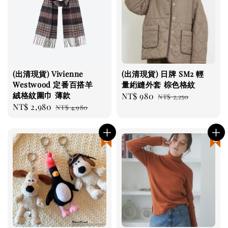
(出清現貨) Vivienne
(出清現貨) 日牌 SM2 輕
Westwood 定番百搭羊
量絎縫外套 棕色格紋
絨格紋圍巾 薄款
Sale
NT$ 980
Regular
NT$ 2,250
Sale
NT$ 2,980
Regular
NT$ 4,980
price
price
price
price
現貨優惠
現貨優惠