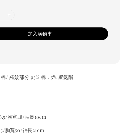
加入購物車
% 棉/ 羅紋部分 95% 棉，5% 聚氨酯
.5/胸寬48/袖長19cm
.5/胸寬50/袖長21cm