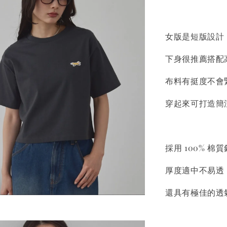
女版是短版設計
下身很推薦搭配
布料有挺度不會
穿起來可打造簡
採用 100% 
厚度適中不易透
還具有極佳的透