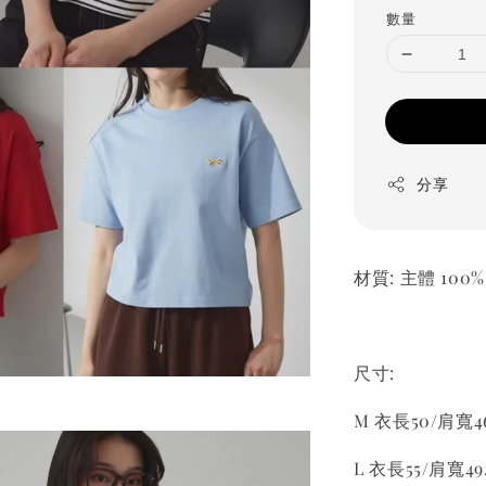
數量
分享
材質: 主體 100
尺寸:
M 衣長50/肩寬46
L 衣長55/肩寬49