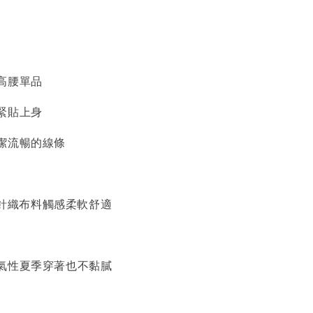
高腰單品
緊貼上身
潔流暢的線條
棉質針織布料觸感柔軟舒適
氣性夏季穿著也不黏膩