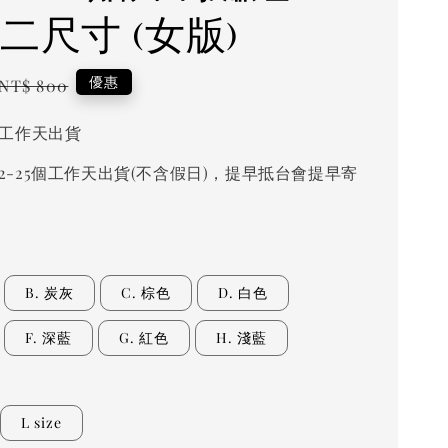
二尺寸 (女版)
Regular
優惠
NT$ 800
price
個工作天出貨
2-25個工作天出貨(不含假日)，提早抵台會提早寄
B. 炭灰
C. 棕色
D. 白色
F. 深藍
G. 紅色
H. 淺藍
L size