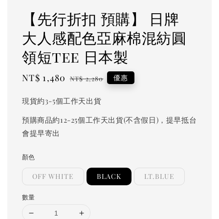
【先行折扣 預購】 日牌
大人感配色亞麻棉混紡圓
領短tee 日本製
Sale
NT$ 1,480
Regular
優惠
NT$ 2,280
price
price
現貨約3-5個工作天出貨
預購商品約12-25個工作天出貨(不含假日)，提早抵台
會提早寄出
顏色
OFF WHITE
BLACK
LT.BLUE
數量