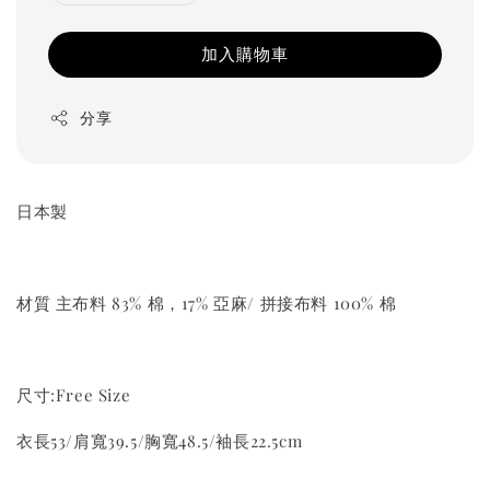
加入購物車
分享
日本製
材質 主布料 83% 棉，17% 亞麻/ 拼接布料 100% 棉
尺寸:Free Size
衣長53/肩寬39.5/胸寬48.5/袖長22.5cm