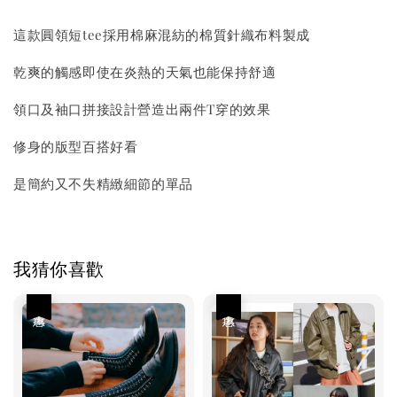
這款圓領短tee採用棉麻混紡的棉質針織布料製成
乾爽的觸感即使在炎熱的天氣也能保持舒適
領口及袖口拼接設計營造出兩件T穿的效果
修身的版型百搭好看
是簡約又不失精緻細節的單品
我猜你喜歡
優惠
優惠