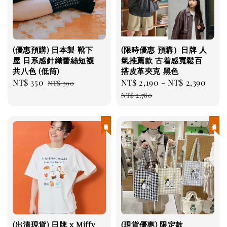
(優惠預購) 日本製 靴下
(限時優惠 預購）日牌 人
屋 日系感針織蕾絲短襪
氣推薦款 古着感寬鬆百
共八色 (低筒)
搭皮革夾克 黑色
Sale
NT$ 350
Regular
Sale
NT$ 2,190
-
NT$ 2,390
Reg
NT$ 390
price
price
price
pric
NT$ 2,780
現貨優惠
現貨優惠
(出清現貨) 日牌 x Miffy
(現貨優惠) 限定款