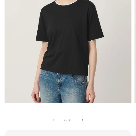
1
/
32