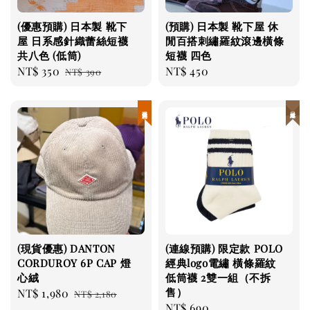
(優惠預購) 日本製 靴下
(預購) 日本製 靴下屋 休
屋 日系感針織蕾絲短襪
閒百搭刺繡羅紋滾邊橫條
共八色 (低筒)
短襪 四色
Sale
NT$ 350
Regular
Regular
NT$ 450
NT$ 390
price
price
price
現貨優惠
日本連線
(現貨優惠) DANTON
(連線預購) 限定款 POLO
CORDUROY 6P CAP 燈
經典logo電繡 橫條羅紋
心絨
低筒襪 2雙一組（不拆
售）
Sale
NT$ 1,980
Regular
NT$ 2,180
Regular
NT$ 690
price
price