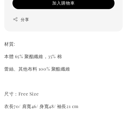
加入購物車
分享
材質:
本體 65% 聚酯纖維，35% 棉
蕾絲、其他布料 100% 聚酯纖維
尺寸：Free Size
衣長70/ 肩寬46/ 身寬48/ 袖長21 cm