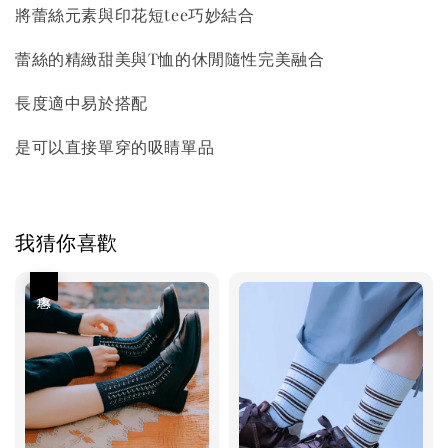
將蕾絲元素與印花短tee巧妙結合
蕾絲的精緻甜美與T恤的休閒隨性完美融合
長度適中易於搭配
是可以直接單穿的吸睛單品
我猜你喜歡
優惠