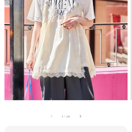
1
/
30