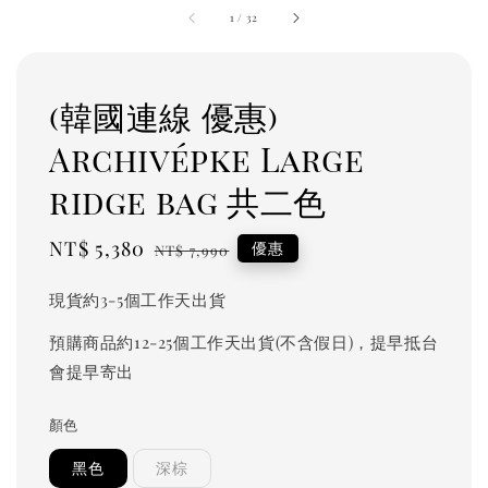
1
/
32
(韓國連線 優惠)
Archivépke Large
ridge bag 共二色
Sale
NT$ 5,380
Regular
優惠
NT$ 7,990
price
price
現貨約3-5個工作天出貨
預購商品約12-25個工作天出貨(不含假日)，提早抵台
會提早寄出
顏色
黑色
深棕