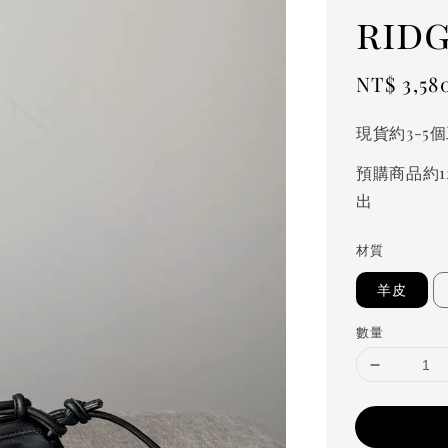
rid
Sale
NT$ 3,58
price
現貨約3-5
預購商品約1
出
材質
羊皮
數量