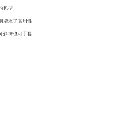
的包型
則增添了實用性
可斜挎也可手提