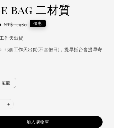
ge bag 二材質
0
Regular
優惠
NT$ 4,980
price
個工作天出貨
2-25個工作天出貨(不含假日)，提早抵台會提早寄
尼龍
加入購物車