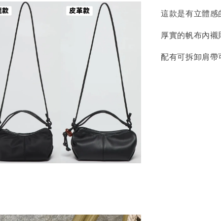
這款是有立體感
厚實的帆布內襯
配有可拆卸肩帶