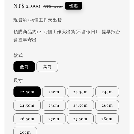
Sale
NT$ 2,990
Regular
優惠
NT$ 3,150
price
price
現貨約3-5個工作天出貨
預購商品約12-25個工作天出貨(不含假日)，提早抵台
會提早寄出
款式
低筒
高筒
尺寸
22.5cm
23cm
23.5cm
24cm
24.5cm
25cm
25.5cm
26cm
26.5cm
27cm
27.5cm
28cm
29cm