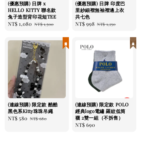
(優惠預購) 日牌 x
(優惠預購) 日牌 印度巴
HELLO KITTY 聯名款
里紗細褶無袖褶邊上衣
兔子造型背印花短TEE
共七色
Sale
NT$ 1,080
Regular
Sale
NT$ 998
Regular
NT$ 1,500
NT$ 1,250
price
price
price
price
現貨優惠
日本連線
(連線預購) 限定款 酷酷
(連線預購) 限定款 POLO
黑色系Kitty珠珠吊繩
經典logo電繡 羅紋低筒
襪 2雙一組（不拆售）
Sale
NT$ 580
Regular
NT$ 680
Regular
NT$ 690
price
price
price