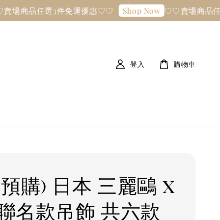
商品任選3件免運優惠♡♡
♡♡賣場商品任選3件
Shop Now
登入
購物車
預購) 日本 三麗鷗 x
Z 聯名款吊飾 共六款