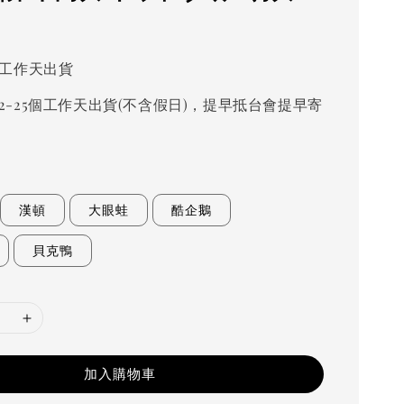
個工作天出貨
2-25個工作天出貨(不含假日)，提早抵台會提早寄
漢頓
大眼蛙
酷企鵝
貝克鴨
加入購物車