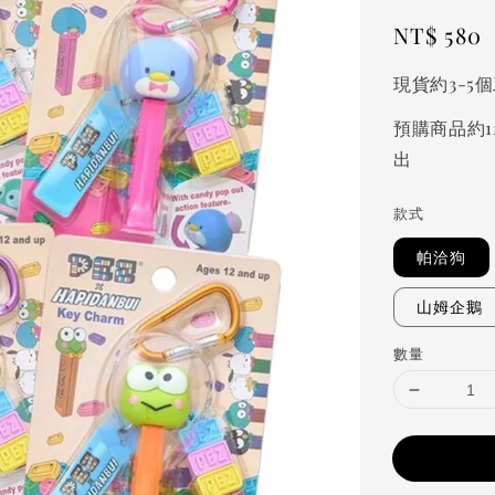
Regular
NT$ 580
price
現貨約3-5
預購商品約1
出
款式
帕洽狗
山姆企鵝
數量