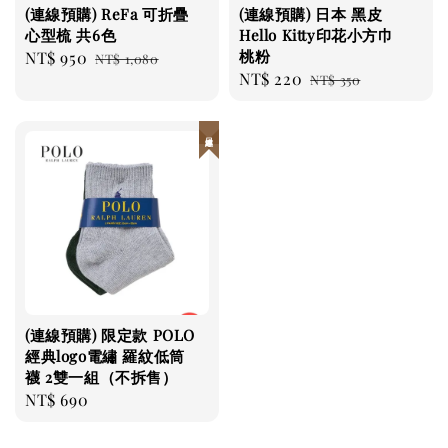
(連線預購) ReFa 可折疊
(連線預購) 日本 黑皮
心型梳 共6色
Hello Kitty印花小方巾
桃粉
Sale
NT$ 950
Regular
NT$ 1,080
Sale
NT$ 220
Regular
price
price
NT$ 350
price
price
日本連線
(連線預購) 限定款 POLO
經典logo電繡 羅紋低筒
襪 2雙一組（不拆售）
Regular
NT$ 690
price