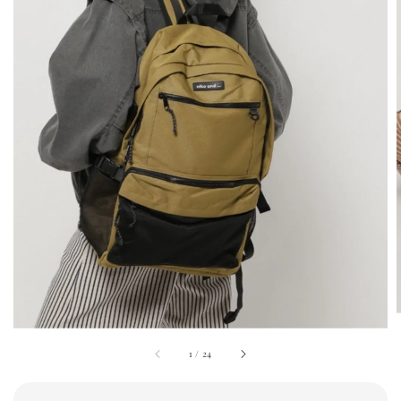
1
/
24