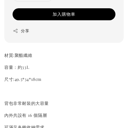
加入購物車
分享
材質:聚酯纖維
容量：約33L
尺寸:49.5*34*18cm
背包非常耐裝的大容量
內外共設有 16 個隔層
可滿足各種收納需求