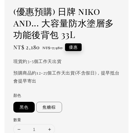
(優惠預購) 日牌 niko
and... 大容量防水塗層多
功能後背包 33L
Sale
NT$ 2,180
Regular
優惠
NT$ 2,480
price
price
現貨約3-5個工作天出貨
預購商品約12-25個工作天出貨(不含假日)，提早抵台
會提早寄出
顏色
黑色
焦糖棕
數量