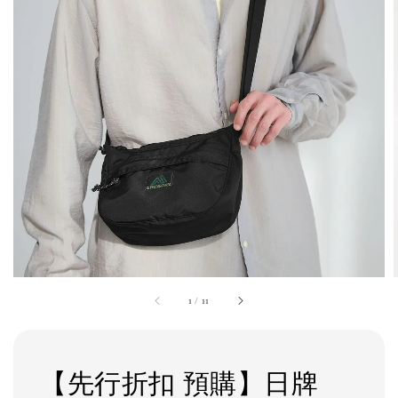
1
/
11
【先行折扣 預購】日牌