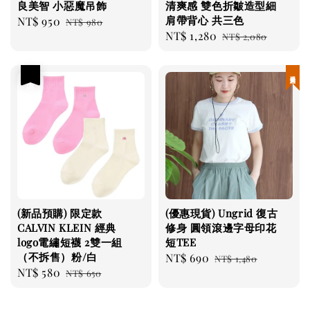
良美智 小惡魔吊飾
清爽感 雙色折皺造型細
肩帶背心 共三色
Sale
NT$ 950
Regular
NT$ 980
Sale
NT$ 1,280
Regular
price
price
NT$ 2,080
price
price
優惠
現貨優惠
(新品預購) 限定款
(優惠現貨) Ungrid 復古
CALVIN KLEIN 經典
修身 圓領滾邊字母印花
logo電繡短襪 2雙一組
短TEE
（不拆售）粉/白
Sale
NT$ 690
Regular
NT$ 1,480
Sale
NT$ 580
Regular
NT$ 650
price
price
price
price