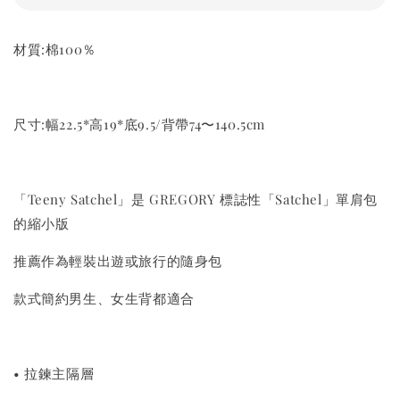
材質:棉100％
尺寸:幅22.5*高19*底9.5/背帶74〜140.5cm
「Teeny Satchel」是 GREGORY 標誌性「Satchel」單肩包
的縮小版
推薦作為輕裝出遊或旅行的隨身包
款式簡約男生、女生背都適合
• 拉鍊主隔層