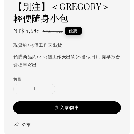
【別注】＜GREGORY＞
輕便隨身小包
Sale
NT$ 1,680
Regular
優惠
NT$ 2,250
price
price
現貨約3-5個工作天出貨
預購商品約12-25個工作天出貨(不含假日)，提早抵台
會提早寄出
數量
加入購物車
分享