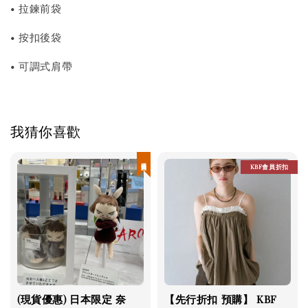
• 拉鍊前袋
• 按扣後袋
• 可調式肩帶
我猜你喜歡
現貨優惠
KBF會員折扣
(現貨優惠) 日本限定 奈
【先行折扣 預購】 KBF