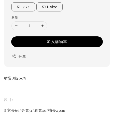
XL size
XXL size
數量
加入購物車
分享
材質:棉100%
尺寸:
S 衣長66/身寬51/肩寬40/袖長23cm