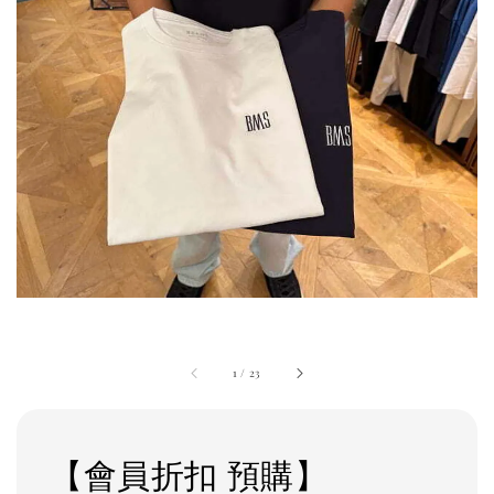
1
/
23
【會員折扣 預購】