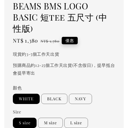
BEAMS BMS LOGO
BASIC 短tee 五尺寸 (中
性版)
Sale
NT$ 1,380
Regular
優惠
NT$ 1,780
price
price
現貨約3-5個工作天出貨
預購商品約12-25個工作天出貨(不含假日)，提早抵台
會提早寄出
顏色
WHITE
BLACK
NAVY
Size
S size
M size
L size