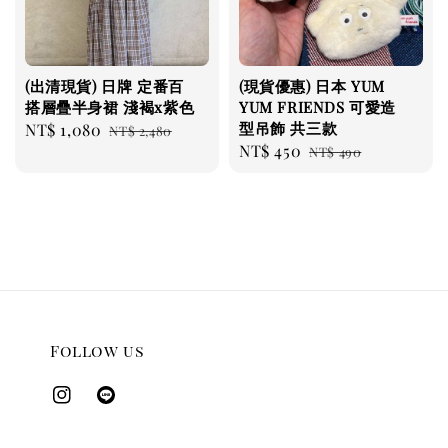
(出清現貨) 日牌 定番百
(現貨優惠) 日本 YUM
搭層疊半身裙 淺褐x紫色
YUM FRIENDS 可愛造
型吊飾 共三款
Sale
NT$ 1,080
Regular
NT$ 2,480
Sale
NT$ 450
Regular
price
price
NT$ 490
price
price
Follow us