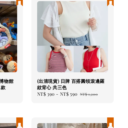
人博物館
(出清現貨) 日牌 百搭圓領滾邊羅
二款
紋背心 共三色
Sale
NT$ 390
-
NT$ 590
Regular
NT$ 1,200
price
price
現貨優惠
現貨優惠