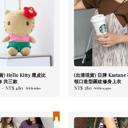
) Hello Kitty 黑皮比
(出清現貨) 日牌 Kastan
飾 共三款
領口造型羅紋修身上衣
9
-
NT$ 480
Regular
Sale
NT$ 380
Regular
NT$ 680
NT$ 1,450
price
price
price
現貨優惠