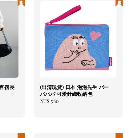
紋百褶長
(出清現貨) 日本 泡泡先生 バー
バパパ 可愛針織收納包
Regular
NT$ 580
price
現貨優惠
現貨優惠