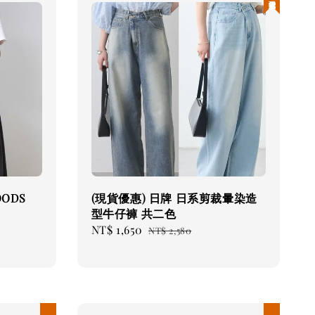
OODS
(現貨優惠) 日牌 日系剪裁暈染造
型牛仔褲 共二色
Sale
NT$ 1,650
Regular
NT$ 2,580
price
price
現貨優惠
現貨優惠