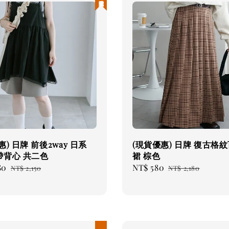
惠) 日牌 前後2way 日系
(現貨優惠) 日牌 復古格
帶背心 共二色
裙 棕色
80
Regular
Sale
NT$ 580
Regular
NT$ 2,150
NT$ 2,180
price
price
price
現貨優惠