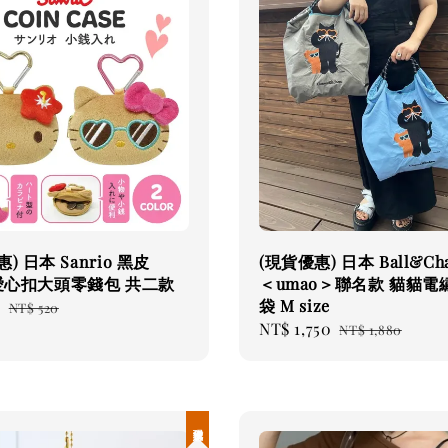
) 日本 Sanrio 黑皮
(現貨優惠) 日本 Ball&Cha
Y愛心扣大頭零錢包 共二款
＜umao＞聯名款 貓貓電
袋 M size
9
Regular
NT$ 520
Sale
NT$ 1,750
Regular
price
NT$ 1,880
price
price
現貨優惠