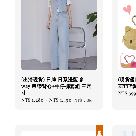
(出清現貨) 日牌 日系淺藍 多
(現貨優惠
way 吊帶背心+牛仔褲套組 三尺
KITT
寸
Sale
NT$ 39
Sale
NT$ 1,280
-
NT$ 1,490
Regular
price
NT$ 3,580
price
price
現貨優惠