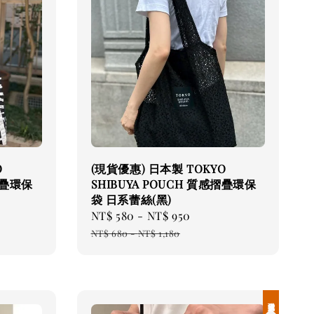
O
(現貨優惠) 日本製 TOKYO
摺疊環保
SHIBUYA POUCH 質感摺疊環保
袋 日系蕾絲(黑)
Sale
NT$ 580
-
NT$ 950
Regular
price
price
NT$ 680
-
NT$ 1,180
現貨優惠