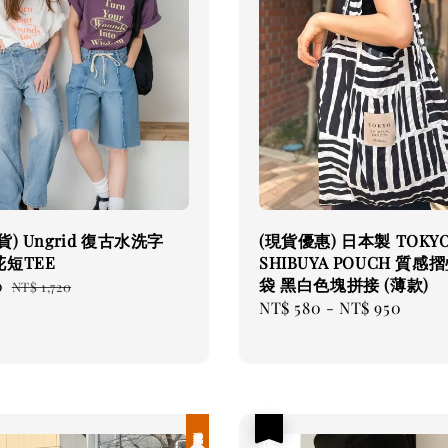
) Ungrid 復古水洗字
(現貨優惠) 日本製 TOKY
短TEE
SHIBUYA POUCH 質感
袋 黑白色塊拼接 (薄款)
0
Regular
NT$ 1,720
Regular
NT$ 580
-
NT$ 950
price
price
現貨優惠
優惠