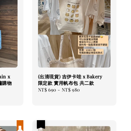
in x
(出清現貨) 吉伊卡哇 x Bakery
繡購物
限定款 實用帆布包 共二款
Regular
NT$ 690
-
NT$ 980
price
現貨優惠
優惠