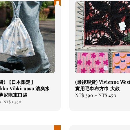
貨) 【日本限定】
(最後現貨) Vivienne Wes
kko Vihkiruusu 清爽水
實用毛巾布方巾 大款
 薄尼龍束口袋
Regular
NT$ 390
-
NT$ 450
0
Regular
price
NT$ 1,490
price
現貨優惠