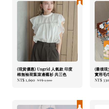
(現貨優惠) Ungrid 人氣款 印度
(最後現貨)
棉無袖荷葉滾邊襯衫 共三色
實用毛
Sale
NT$ 1,690
Regular
Regular
NT$ 33
NT$ 2,500
price
price
price
現貨優惠