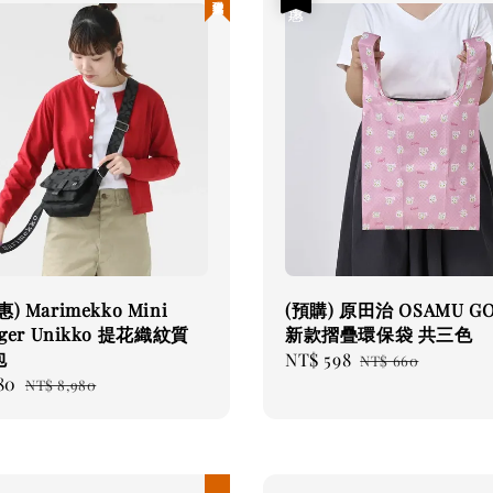
) Marimekko Mini
(預購) 原田治 OSAMU G
nger Unikko 提花織紋質
新款摺疊環保袋 共三色
包
Sale
NT$ 598
Regular
NT$ 660
80
Regular
price
price
NT$ 8,980
price
現貨優惠