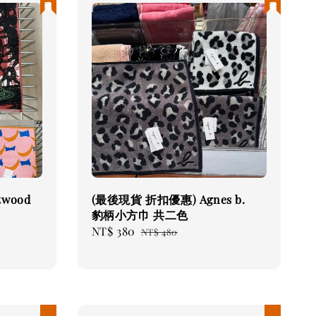
twood
(最後現貨 折扣優惠) Agnes b.
豹柄小方巾 共二色
Sale
NT$ 380
Regular
NT$ 480
price
price
現貨優惠
現貨優惠