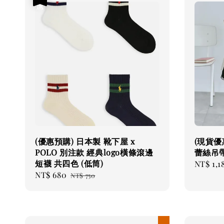
(優惠預購) 日本製 靴下屋 x
(現貨優
POLO 別注款 經典logo橫條滾邊
蕾絲吊
短襪 共四色 (低筒)
Sale
NT$ 1,1
Sale
NT$ 680
Regular
price
NT$ 750
price
price
現貨優惠