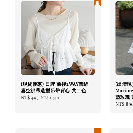
(現貨優惠) 日牌 前後2WAY蕾絲
(出清現
簍空綁帶造型吊帶背心 共二色
Marime
藍玫瑰
Sale
NT$ 495
Regular
NT$ 1,390
Sale
NT$ 89
price
price
price
現貨優惠