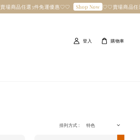
商品任選3件免運優惠♡♡
♡♡賣場商品任選3件
Shop Now
登入
購物車
排列方式 :
現貨優惠