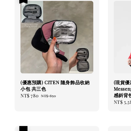
(優惠預購) CITEN 隨身飾品收納
(現貨優惠
小包 共三色
Messe
感斜背
Sale
NT$ 780
Regular
NT$ 850
Sale
NT$ 5,5
price
price
price
優惠