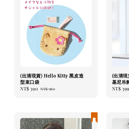
(出清現貨) Hello Kitty 黑皮造
(出清現貨
型束口袋
基尼吊
Sale
NT$ 390
Regular
Sale
NT$ 39
NT$ 580
price
price
price
現貨優惠