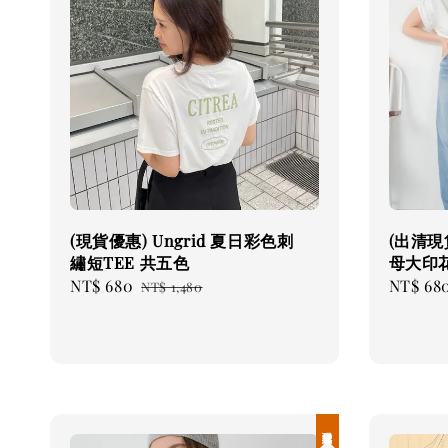
(現貨優惠) Ungrid 夏日彩色刺
(出清現貨
繡短TEE 共五色
母大印花
Sale
NT$ 680
Regular
Sale
NT$ 68
NT$ 1,480
price
price
price
現貨優惠