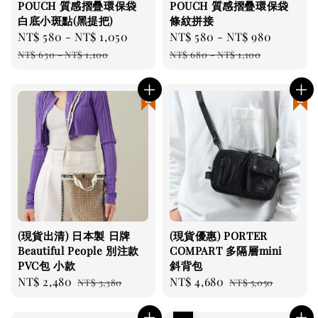
POUCH 質感摺疊環保袋
POUCH 質感摺疊環保袋
白底小斑點(黑提把)
條紋拼接
Sale
NT$ 580
-
NT$ 1,050
Regular
Sale
NT$ 580
-
NT$ 980
Regula
price
price
price
price
NT$ 630
-
NT$ 1,100
NT$ 680
-
NT$ 1,100
現貨優惠
現貨優惠
(現貨出清) 日本製 日牌
(現貨優惠) PORTER
Beautiful People 別注款
COMPART 多隔層mini
PVC包 小款
斜背包
Sale
NT$ 2,480
Regular
Sale
NT$ 4,680
Regular
NT$ 3,380
NT$ 5,050
price
price
price
price