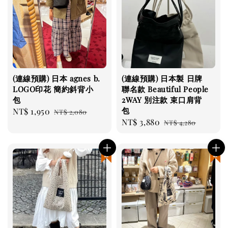
(連線預購) 日本 agnes b.
(連線預購) 日本製 日牌
LOGO印花 簡約斜背小
聯名款 Beautiful People
包
2WAY 別注款 束口肩背
包
Sale
NT$ 1,950
Regular
NT$ 2,080
Sale
NT$ 3,880
Regular
price
price
NT$ 4,280
price
price
現貨優惠
現貨優惠