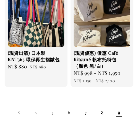
(現貨出清) 日本製
(現貨優惠) 優惠 Café
KNT365 環保再生褶皺包
Kitsuné 帆布托特包
（顏色 黑/白）
Sale
NT$ 880
Regular
NT$ 980
Sale
NT$ 998
-
NT$ 1,950
Regul
price
price
price
price
NT$ 1,150
-
NT$ 2,100
4
5
6
7
8
9