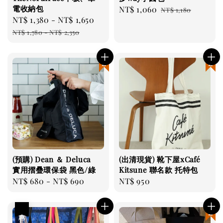
電收納包
Sale
NT$ 1,060
Regular
NT$ 1,180
Sale
NT$ 1,380
-
NT$ 1,650
Regular
price
price
price
price
NT$ 1,780
-
NT$ 2,350
現貨優惠
現貨優惠
(預購) Dean ＆ Deluca
(出清現貨) 靴下屋xCafé
實用摺疊環保袋 黑色/綠
Kitsune 聯名款 托特包
Regular
NT$ 680
-
NT$ 690
Regular
NT$ 950
price
price
優惠
現貨優惠