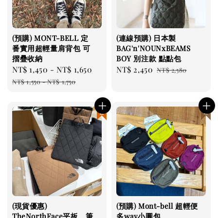
(預購) MONT-BELL 定
(連線預購) 日本製
番實用超輕量肩背包 可
BAG'n'NOUNxBEAMS
摺疊收納
BOY 別注款 點點包
Sale
NT$ 1,450
-
NT$ 1,650
Regular
Sale
NT$ 2,450
Regular
NT$ 2,580
price
price
price
price
NT$ 1,550
-
NT$ 1,750
現貨優惠
日本連線
(現貨優惠)
(預購) Mont-bell 超輕便
TheNorthFace平板、筆
多way小圓包