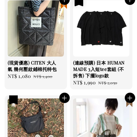
現貨優惠
優惠
(現貨優惠) CITEN 大人
(連線預購) 日本 HUMAN
氣 幾何壓紋鋪棉托特包
MADE 3入短tee套組 (不
拆售) 下擺logo款
Sale
NT$ 1,080
Regular
NT$ 1,400
Sale
NT$ 1,990
Regular
price
price
NT$ 2,050
price
price
優惠
日本連線