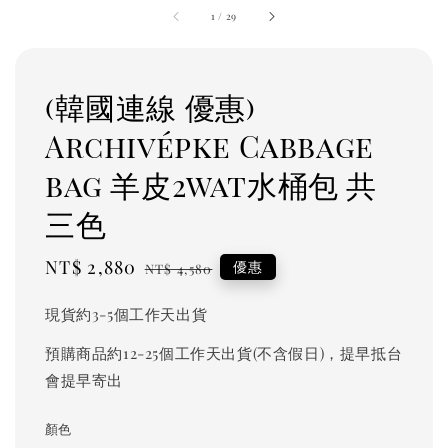
1
/
29
(韓國連線 優惠)
Archivépke Cabbage
bag 羊皮2wat水桶包 共
三色
Sale
NT$ 2,880
Regular
優惠
NT$ 4,580
price
price
現貨約3-5個工作天出貨
預購商品約12-25個工作天出貨(不含假日)，提早抵台
會提早寄出
顏色