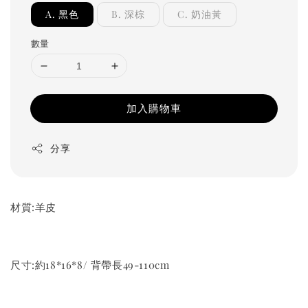
A. 黑色
B. 深棕
C. 奶油黃
數量
加入購物車
分享
材質:羊皮
尺寸:約18*16*8/ 背帶長49-110cm