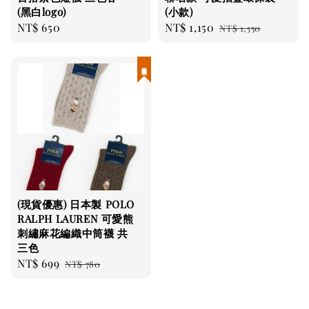
(黑白logo)
(小款)
Regular
NT$ 650
Sale
NT$ 1,150
Regular
NT$ 1,350
price
price
price
現貨優惠
(現貨優惠) 日本製 POLO
RALPH LAUREN 可愛熊
刺繡麻花編織中筒襪 共
三色
Sale
NT$ 699
Regular
NT$ 780
price
price