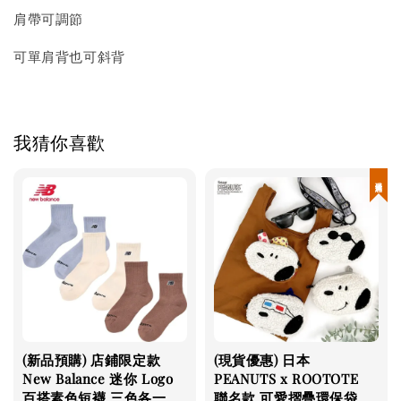
肩帶可調節
可單肩背也可斜背
我猜你喜歡
現貨優惠
(新品預購) 店鋪限定款
(現貨優惠) 日本
New Balance 迷你 Logo
PEANUTS x ROOTOTE
百搭素色短襪 三色各一
聯名款 可愛摺疊環保袋