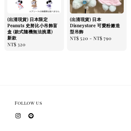
(出清現貨) 日本限定
(出清現貨) 日本
Peanuts 史努比小吊飾盲
Disneystore 可愛粉嫩造
盒 (款式隨機無法挑選)
型吊飾
新款
Regular
NT$ 520
-
NT$ 790
Regular
NT$ 320
price
price
Follow us