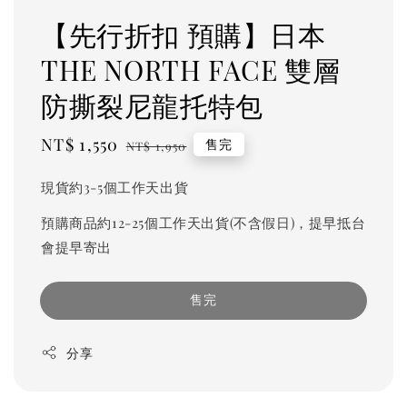
【先行折扣 預購】日本
THE NORTH FACE 雙層
防撕裂尼龍托特包
Sale
NT$ 1,550
Regular
售完
NT$ 1,950
price
price
現貨約3-5個工作天出貨
預購商品約12-25個工作天出貨(不含假日)，提早抵台
會提早寄出
售完
分享