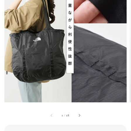
1
/
18