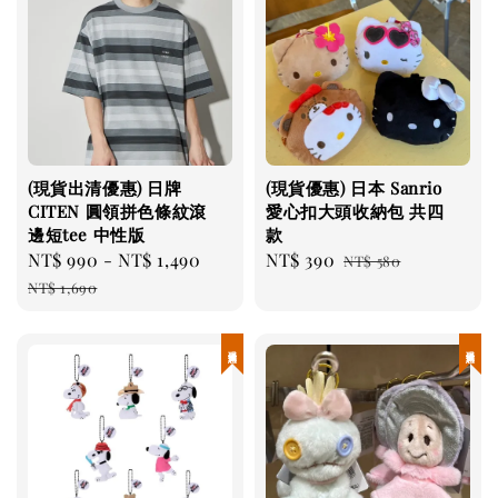
(現貨出清優惠) 日牌
(現貨優惠) 日本 Sanrio
CITEN 圓領拼色條紋滾
愛心扣大頭收納包 共四
邊短tee 中性版
款
Sale
NT$ 990
-
NT$ 1,490
Regular
Sale
NT$ 390
Regular
NT$ 580
price
price
price
price
NT$ 1,690
現貨優惠
現貨優惠