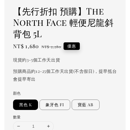
【先行折扣 預購】The
North Face 輕便尼龍斜
背包 5L
Sale
NT$ 1,680
Regular
優惠
NT$ 2,280
price
price
現貨約3-5個工作天出貨
預購商品約12-25個工作天出貨(不含假日)，提早抵台
會提早寄出
顏色
黑色 K
象牙色 FI
寶藍 AB
數量