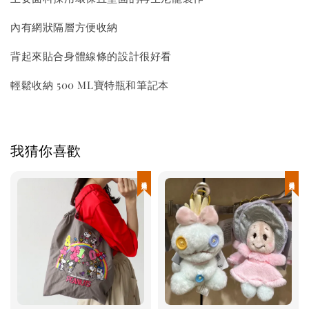
內有網狀隔層方便收納
背起來貼合身體線條的設計很好看
輕鬆收納 500 ML寶特瓶和筆記本
我猜你喜歡
現貨優惠
現貨優惠