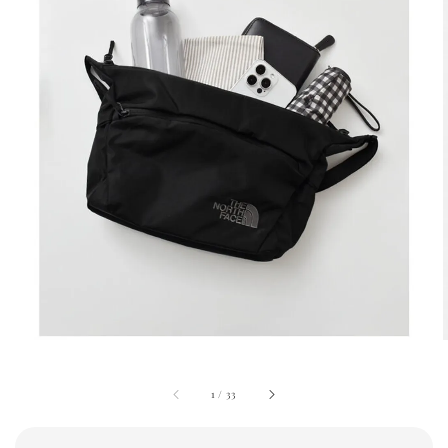
1
/
33