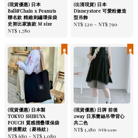
(現貨優惠) 日本
(出清現貨) 日本
Ball&Chain x Peanuts
Disneystore 可愛粉嫩造
聯名款 精緻刺繡環保袋
型吊飾
史努比家族款 M size
Regular
NT$ 520
-
NT$ 790
Regular
NT$ 1,780
price
price
現貨優惠
現貨優惠
(現貨優惠) 日本製
(現貨優惠) 日牌 前後
TOKYO SHIBUYA
2way 日系蕾絲吊帶背心
POUCH 質感摺疊環保袋
共二色
拼接壓紋（菱格紋）
Sale
NT$ 1,180
Regular
NT$ 2,150
Sale
NT$ 680
-
NT$ 1,080
Regular
price
price