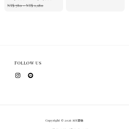
price
price
NT$ 780
-
NT$ 1,180
Follow us
Copyright © 2026 AOI選物