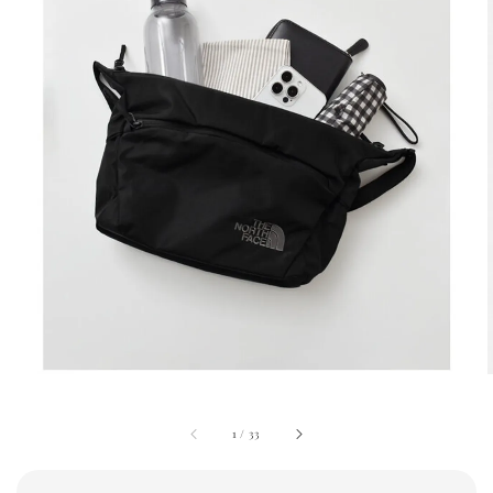
1
/
33