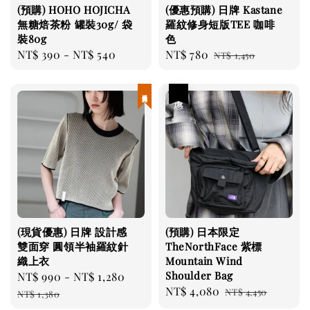
(預購) HOHO HOJICHA
(優惠預購) 日牌 Kastane
無糖焙茶粉 罐裝30g/ 袋
羅紋修身短版TEE 咖啡
裝80g
色
Regular
NT$ 390
-
NT$ 540
Sale
NT$ 780
Regular
NT$ 1,450
price
price
price
現貨優惠
優惠
(現貨優惠) 日牌 設計感
(預購) 日本限定
雙面穿 圓領半袖羅紋針
TheNorthFace 紫標
織上衣
Mountain Wind
Shoulder Bag
Sale
NT$ 990
-
NT$ 1,280
Regular
Sale
NT$ 4,080
Regular
price
price
NT$ 4,450
NT$ 1,380
price
price