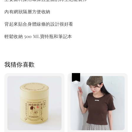
內有網狀隔層方便收納
背起來貼合身體線條的設計很好看
輕鬆收納 500 ML寶特瓶和筆記本
我猜你喜歡
優惠