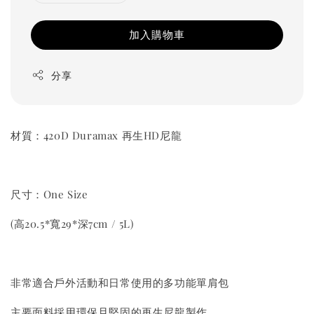
加入購物車
分享
材質：420D Duramax 再生HD尼龍
尺寸：One Size
(高20.5*寬29*深7cm / 5L)
非常適合戶外活動和日常使用的多功能單肩包
主要面料採用環保且堅固的再生尼龍製作