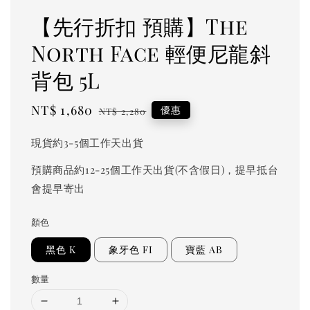
【先行折扣 預購】The
North Face 輕便尼龍斜
背包 5L
Sale
NT$ 1,680
Regular
優惠
NT$ 2,280
price
price
現貨約3-5個工作天出貨
預購商品約12-25個工作天出貨(不含假日)，提早抵台
會提早寄出
顏色
黑色 K
象牙色 FI
寶藍 AB
數量