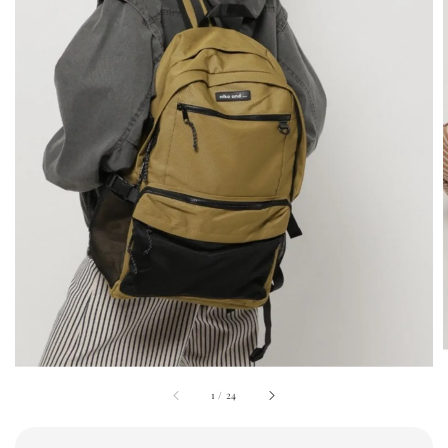
1
/
24