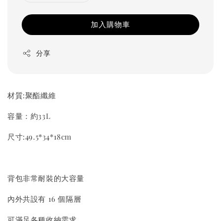
加入購物車
分享
材質:聚酯纖維
容量：約33L
尺寸:49.5*34*18cm
背包非常耐裝的大容量
內外共設有 16 個隔層
可滿足各種收納需求