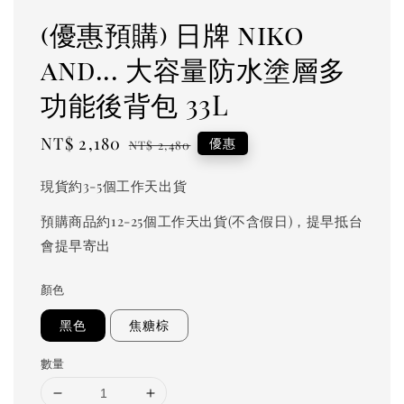
(優惠預購) 日牌 niko
and... 大容量防水塗層多
功能後背包 33L
Sale
NT$ 2,180
Regular
優惠
NT$ 2,480
price
price
現貨約3-5個工作天出貨
預購商品約12-25個工作天出貨(不含假日)，提早抵台
會提早寄出
顏色
黑色
焦糖棕
數量