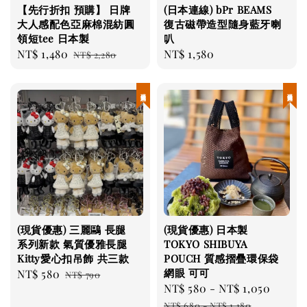
【先行折扣 預購】 日牌
(日本連線) bPr BEAMS
大人感配色亞麻棉混紡圓
復古磁帶造型隨身藍牙喇
領短tee 日本製
叭
Sale
NT$ 1,480
Regular
Regular
NT$ 1,580
NT$ 2,280
price
price
price
現貨優惠
現貨優惠
(現貨優惠) 三麗鷗 長腿
(現貨優惠) 日本製
系列新款 氣質優雅長腿
TOKYO SHIBUYA
Kitty愛心扣吊飾 共三款
POUCH 質感摺疊環保袋
網眼 可可
Sale
NT$ 580
Regular
NT$ 790
Sale
NT$ 580
-
NT$ 1,050
Regul
price
price
price
price
NT$ 680
-
NT$ 1,180