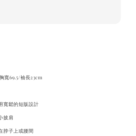
胸寬69.5/袖長23cm
用寬鬆的短版設計
小披肩
在脖子上或腰間