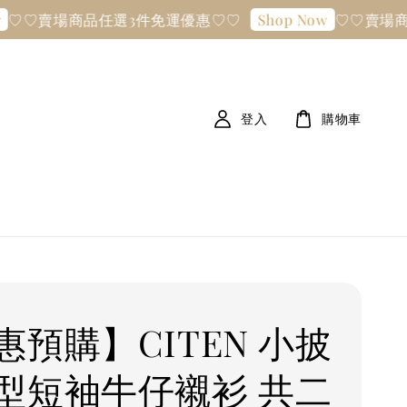
賣場商品任選3件免運優惠♡♡
♡♡賣場商品任
Shop Now
登入
購物車
惠預購】CITEN 小披
型短袖牛仔襯衫 共二