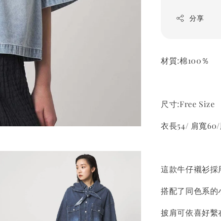
分享
材質:棉100％
尺寸:Free Size
衣長54/ 肩寬60/
這款牛仔襯衫採
搭配了同色系的
披肩可依喜好繫