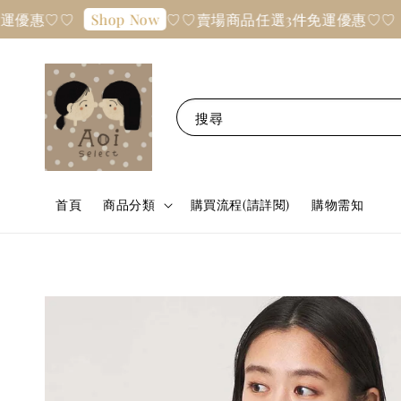
惠♡♡
♡♡賣場商品任選3件免運優惠♡♡
Shop Now
Sho
搜尋
首頁
商品分類
購買流程(請詳閱)
購物需知