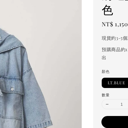
色
Sale
NT$ 1,150
price
現貨約3-5
預購商品約1
出
顏色
LT.BLUE
數量