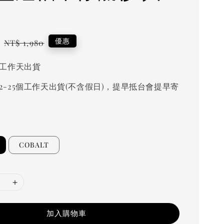
Regular
優惠
NT$ 1,980
price
個工作天出貨
2-25個工作天出貨(不含假日)，提早抵台會提早寄
COBALT
加入購物車