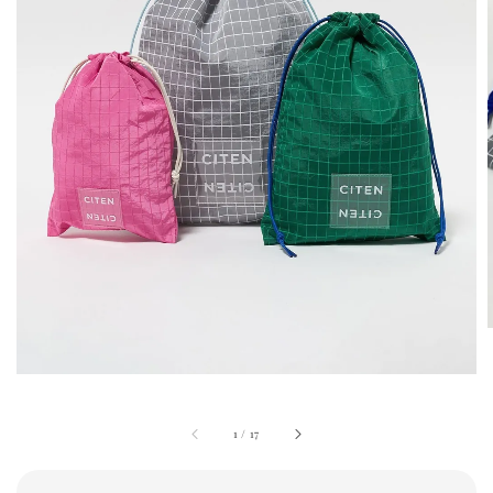
1
/
17