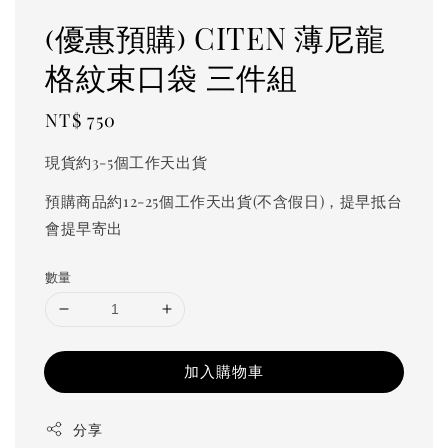
(優惠預購) CITEN 薄尼龍
格紋束口袋 三件組
Regular
NT$ 750
price
現貨約3-5個工作天出貨
預購商品約12-25個工作天出貨(不含假日)，提早抵台
會提早寄出
數量
加入購物車
分享