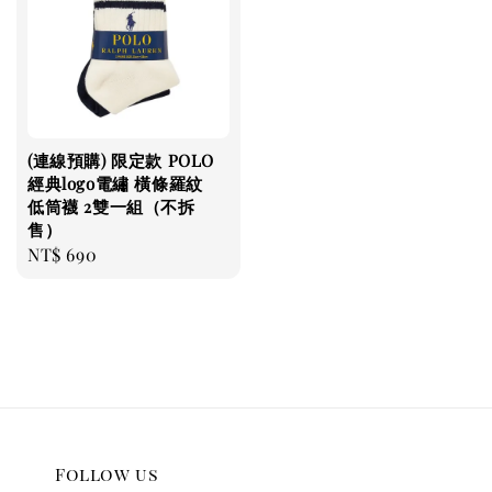
(連線預購) 限定款 POLO
經典logo電繡 橫條羅紋
低筒襪 2雙一組（不拆
售）
Regular
NT$ 690
price
Follow us