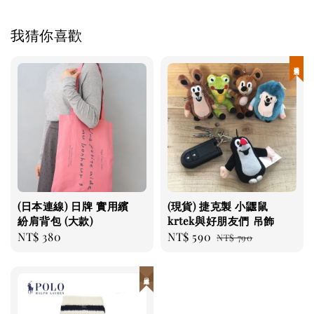
我猜你喜歡
現貨優惠
(日本連線) 日牌 實用繽
(現貨) 捷克製 小鼴鼠
紛肩背包 (大款)
krtek與好朋友們 吊飾
Regular
NT$ 380
Sale
NT$ 590
Regular
NT$ 790
price
price
price
日本連線