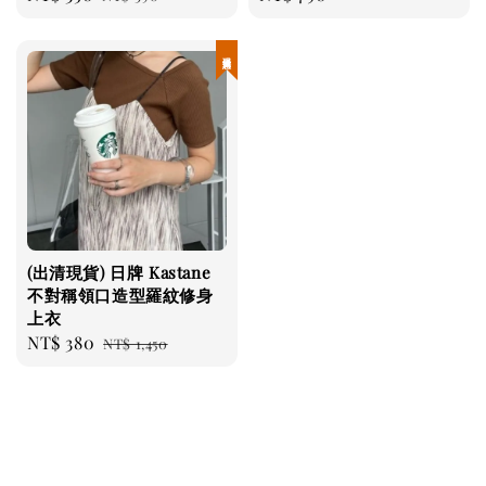
price
price
price
現貨優惠
(出清現貨) 日牌 Kastane
不對稱領口造型羅紋修身
上衣
Sale
NT$ 380
Regular
NT$ 1,450
price
price