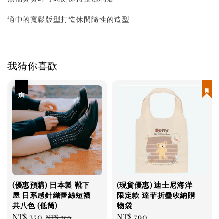
適中的寬鬆版型打造休閒隨性的造型
我猜你喜歡
優惠
現貨優惠
(優惠預購) 日本製 靴下
(現貨優惠) 迪士尼海洋
屋 日系感針織蕾絲短襪
限定款 達菲折疊收納購
共八色 (低筒)
物袋
Sale
NT$ 350
Regular
Regular
NT$ 790
NT$ 390