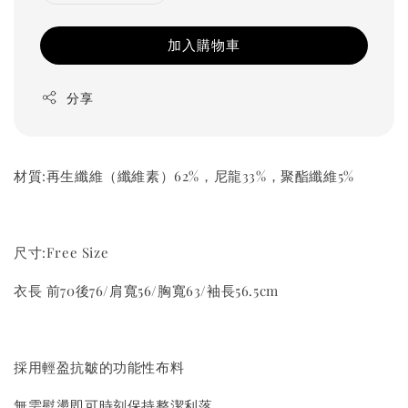
加入購物車
分享
材質:再生纖維（纖維素）62%，尼龍33%，聚酯纖維5%
尺寸:Free Size
衣長 前70後76/肩寬56/胸寬63/袖長56.5cm
採用輕盈抗皺的功能性布料
無需熨燙即可時刻保持整潔利落