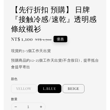
【先行折扣 預購】 日牌
『接触冷感/速乾』透明感
條紋襯衫
Sale
NT$ 1,100
Regular
優惠
NT$ 1,700
price
price
現貨約3-5個工作天出貨
預購商品約12-25個工作天出貨(不含假日)，提早抵台
會提早寄出
顏色
YELLOW
L.BLUE
BEIGE
數量