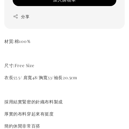
分享
材質:棉100％
尺寸:Free Size
衣長57.5/ 肩寬48/胸寬53/袖長20.5cm
採用結實緊密的針織布料製成
厚實的布料穿起來有挺度
簡約休閒非常百搭