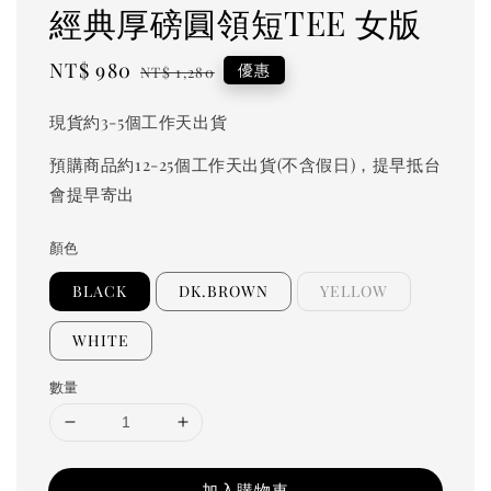
經典厚磅圓領短TEE 女版
Sale
NT$ 980
Regular
優惠
NT$ 1,280
price
price
現貨約3-5個工作天出貨
預購商品約12-25個工作天出貨(不含假日)，提早抵台
會提早寄出
顏色
BLACK
DK.BROWN
YELLOW
WHITE
數量
加入購物車