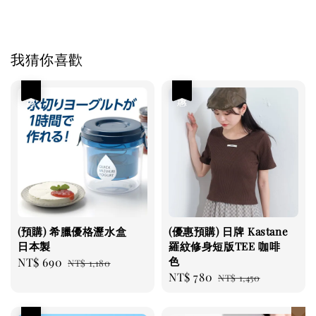
我猜你喜歡
優惠
優惠
(預購) 希臘優格瀝水盒
(優惠預購) 日牌 Kastane
日本製
羅紋修身短版TEE 咖啡
色
Sale
NT$ 690
Regular
NT$ 1,180
Sale
NT$ 780
Regular
price
price
NT$ 1,450
price
price
優惠
日本連線