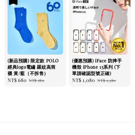
(新品預購) 限定款 POLO
(優惠預購) iFace 防摔手
經典logo電繡 羅紋高筒
機殼 iPhone 15系列 (下
襪 黃/藍（不拆售）
單請確認型號正確)
Sale
NT$ 680
Regular
Sale
NT$ 1,080
Regular
NT$ 780
NT$ 1,380
price
price
price
price