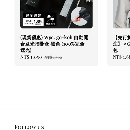
(現貨優惠) Wpc. go-koh 自動開
【先行
合遮光摺疊傘 黑色 (100%完全
注】＜G
遮光)
包
Sale
NT$ 1,050
Regular
Sale
NT$ 1,6
NT$ 1,500
price
price
price
Follow us