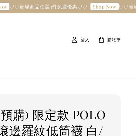
♡♡賣場商品任選3件免運優惠♡♡
♡♡賣場
w
Shop Now
登入
購物車
預購) 限定款 POLO
滾邊羅紋低筒襪 白/