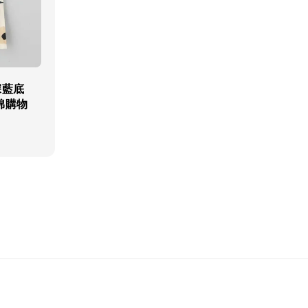
 深藍底
薄棉購物