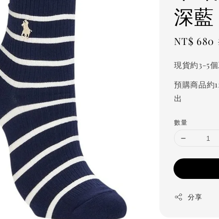
深藍
Sale
NT$ 680
price
現貨約3-5
預購商品約1
出
數量
分享