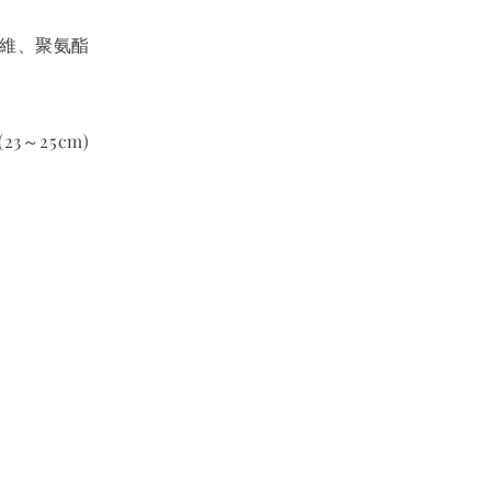
纖維、聚氨酯
(23～25cm)