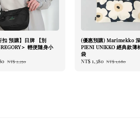
折扣 預購】日牌 【別
(優惠預購) Marimekko
REGORY＞ 輕便隨身小
PIENI UNIKKO 經典款
袋
80
Regular
Sale
NT$ 1,380
Regular
NT$ 2,250
NT$ 1,680
price
price
price