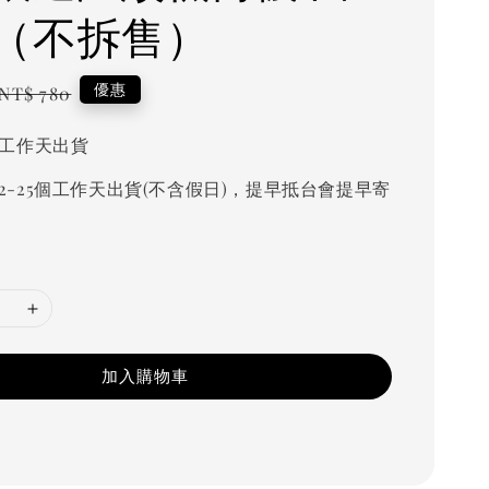
（不拆售）
Regular
優惠
NT$ 780
price
個工作天出貨
2-25個工作天出貨(不含假日)，提早抵台會提早寄
加入購物車