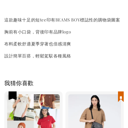
這款趣味十足的短tee印有BEAMS BOY標誌性的購物袋圖案
胸前有小口袋，背後印有品牌logo
布料柔軟舒適夏季穿著也倍感清爽
設計簡單百搭，輕鬆駕馭各種風格
我猜你喜歡
優惠
現貨優惠