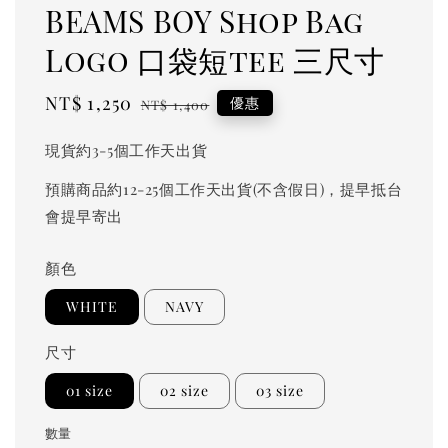
BEAMS BOY Shop Bag
Logo 口袋短tee 三尺寸
Sale
NT$ 1,250
Regular
優惠
NT$ 1,400
price
price
現貨約3-5個工作天出貨
預購商品約12-25個工作天出貨(不含假日)，提早抵台
會提早寄出
顏色
WHITE
NAVY
尺寸
01 size
02 size
03 size
數量