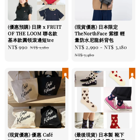
(優惠預購) 日牌 x FRUIT
(現貨優惠) 日本限定
OF THE LOOM 聯名款
TheNorthFace 紫標 輕
基本款圓領滾邊短tee
量防水尼龍斜背包
Sale
NT$ 990
Regular
Sale
NT$ 2,990
-
NT$ 3,180
Reg
NT$ 1,180
price
price
price
pric
NT$ 3,480
現貨優惠
現貨優惠
(現貨優惠) 優惠 Café
(最後現貨) 日本製 靴下