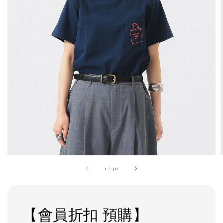
1
/
30
【會員折扣 預購】