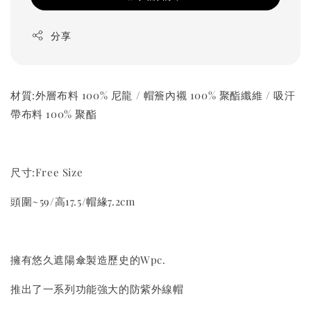
分享
材質:外層布料 100% 尼龍 / 帽簷內襯 100% 聚酯纖維 / 吸汗
帶布料 100% 聚酯
尺寸:Free Size
頭圍~59/高17.5/帽緣7.2cm
擁有悠久遮陽傘製造歷史的Wpc.
推出了一系列功能強大的防紫外線帽