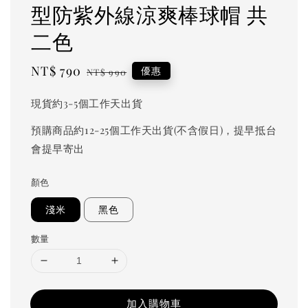
型防紫外線涼爽棒球帽 共
二色
Sale
NT$ 790
Regular
優惠
NT$ 990
price
price
現貨約3-5個工作天出貨
預購商品約12-25個工作天出貨(不含假日)，提早抵台
會提早寄出
顏色
淺米
黑色
數量
加入購物車