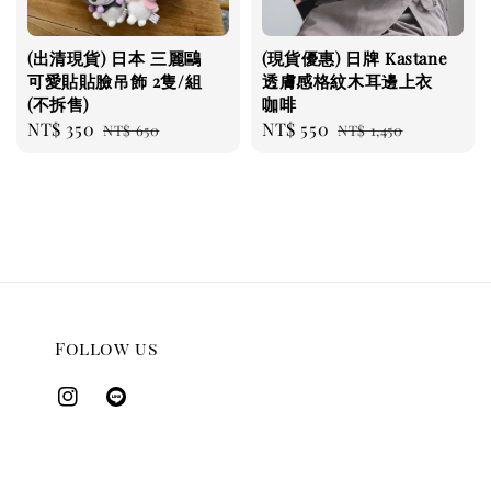
(出清現貨) 日本 三麗鷗
(現貨優惠) 日牌 Kastane
可愛貼貼臉吊飾 2隻/組
透膚感格紋木耳邊上衣
(不拆售)
咖啡
Sale
NT$ 350
Regular
Sale
NT$ 550
Regular
NT$ 650
NT$ 1,450
price
price
price
price
Follow us