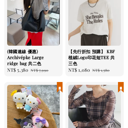
(韓國連線 優惠)
【先行折扣 預購】 KBF
Archivépke Large
植絨Logo印花短TEE 共
ridge bag 共二色
三色
Sale
NT$ 5,380
Regular
Sale
NT$ 1,080
Regular
NT$ 7,990
NT$ 1,580
price
price
price
price
現貨優惠
現貨優惠