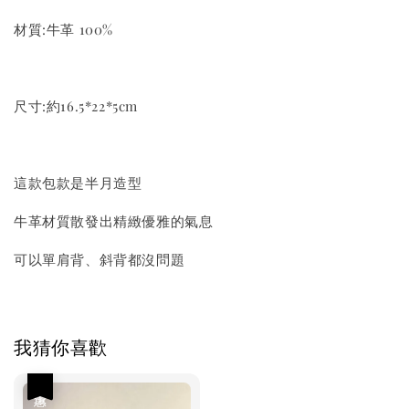
材質:牛革 100%
尺寸:約16.5*22*5cm
這款包款是半月造型
牛革材質散發出精緻優雅的氣息
可以單肩背、斜背都沒問題
我猜你喜歡
優惠