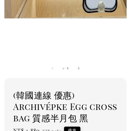
1
/
8
(韓國連線 優惠)
Archivépke Egg cross
bag 質感半月包 黑
Sale
NT$ 4,880
Regular
優惠
NT$ 7,180