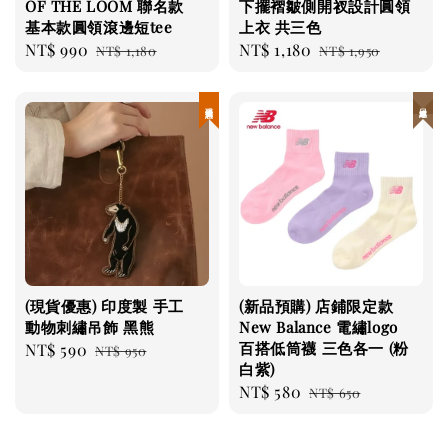
OF THE LOOM 聯名款
下擺褶皺側開衩設計圓領
基本款圓領滾邊短tee
上衣 共三色
Sale
NT$ 990
Regular
Sale
NT$ 1,180
Regular
NT$ 1,180
NT$ 1,950
price
price
price
price
現貨優惠
日本連線
(現貨優惠) 印度製 手工
(新品預購) 店鋪限定款
動物刺繡吊飾 黑熊
New Balance 電繡logo
百搭低筒襪 三色各一 (粉
Sale
NT$ 590
Regular
NT$ 950
白紫)
price
price
Sale
NT$ 580
Regular
NT$ 650
price
price