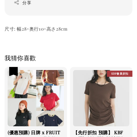
分享
尺寸: 幅28×奥行10×高さ28cm
我猜你喜歡
優惠
KBF會員折扣
(優惠預購) 日牌 x FRUIT
【先行折扣 預購】 KBF