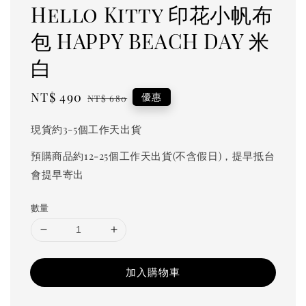
Hello Kitty 印花小帆布
包 HAPPY BEACH DAY 米
白
Sale
NT$ 490
Regular
優惠
NT$ 680
price
price
現貨約3-5個工作天出貨
預購商品約12-25個工作天出貨(不含假日)，提早抵台
會提早寄出
數量
加入購物車