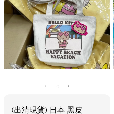
1
/
7
(出清現貨) 日本 黑皮