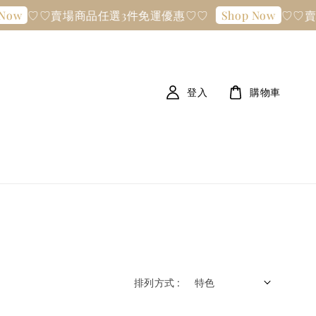
♡♡賣場商品任選3件免運優惠♡♡
♡♡賣
Now
Shop Now
登入
購物車
排列方式 :