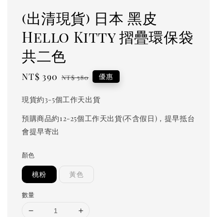
(出清現貨) 日本 黑皮
Hello Kitty 摺疊環保袋
共二色
Sale
NT$ 390
Regular
優惠
NT$ 580
price
price
現貨約3-5個工作天出貨
預購商品約12-25個工作天出貨(不含假日)，提早抵台
會提早寄出
顏色
桃粉
黃色
數量