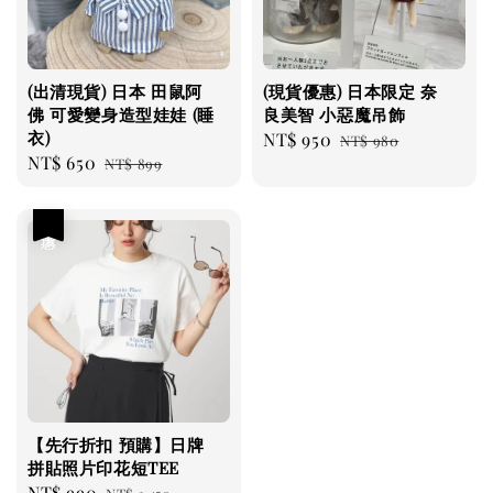
(出清現貨) 日本 田鼠阿
(現貨優惠) 日本限定 奈
佛 可愛變身造型娃娃 (睡
良美智 小惡魔吊飾
衣)
Sale
NT$ 950
Regular
NT$ 980
Sale
NT$ 650
Regular
NT$ 899
price
price
price
price
優惠
【先行折扣 預購】日牌
拼貼照片印花短TEE
Sale
NT$ 990
Regular