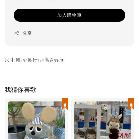
加入購物車
分享
尺寸:幅35×奥行12×高さ55cm
我猜你喜歡
現貨優惠
現貨優惠