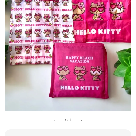
1
/
6