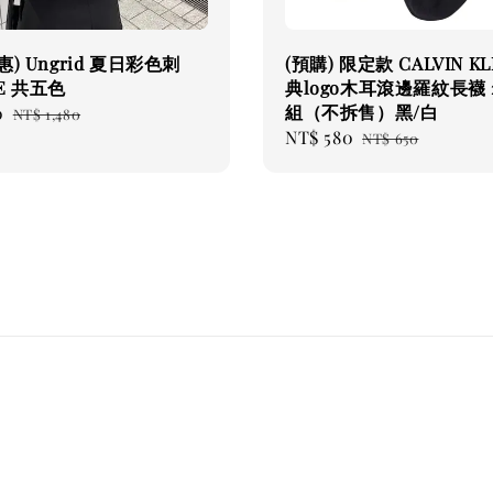
) Ungrid 夏日彩色刺
(預購) 限定款 CALVIN KL
E 共五色
典logo木耳滾邊羅紋長襪 
組（不拆售）黑/白
0
Regular
NT$ 1,480
Sale
NT$ 580
Regular
price
NT$ 650
price
price