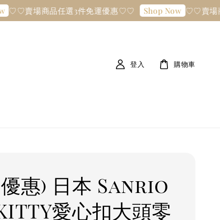
♡♡賣場商品任選3件免運優惠♡♡
♡♡賣場商
Shop Now
登入
購物車
優惠) 日本 Sanrio
KITTY愛心扣大頭零