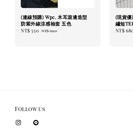
(連線預購) Wpc. 木耳滾邊造型
(現貨優惠
防紫外線涼感袖套 五色
繡短TE
Sale
NT$ 550
Regular
Sale
NT$ 68
NT$ 690
price
price
price
Follow us