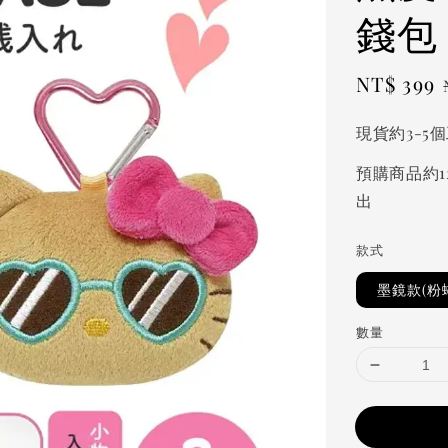
錢包
Sale
NT$ 399
price
現貨約3-5
預購商品約1
出
款式
墨鏡款(粉
數量