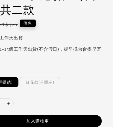
 共二款
Regular
優惠
NT$ 520
price
個工作天出貨
2-25個工作天出貨(不含假日)，提早抵台會提早寄
蝴蝶結)
紅花款(首圖左)
加入購物車