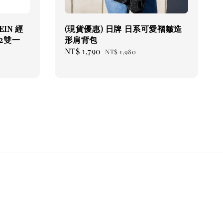
EIN 經
(現貨優惠) 日牌 日系可愛褶皺造
2雙一
形肩背包
Sale
NT$ 1,790
Regular
NT$ 1,980
price
price