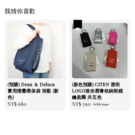
我猜你喜歡
優惠
(預購) Dean ＆ Deluca
(新色預購) CITEN 透明
實用摺疊環保袋 深藍 (新
LOGO迷你唇膏收納附鏡
色)
鑰匙圈 共五色
Regular
NT$ 680
Sale
NT$ 590
Regular
NT$ 640
price
price
price