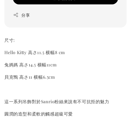
分享
尺寸:
Hello Kitty 高さ11.5 横幅8 cm
兔媽媽 高さ14.5 横幅11cm
貝克鴨 高さ11 横幅6.5cm
這一系列吊飾對於Sanrio粉絲來說有不可抗拒的魅力
圓潤的造型和柔軟的觸感超級可愛