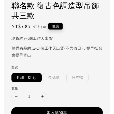
聯名款 復古色調造型吊飾
共三款
Sale
NT$ 680
Regular
優惠
NT$ 750
price
price
現貨約3-5個工作天出貨
預購商品約12-25個工作天出貨(不含假日)，提早抵台
會提早寄出
款式
Hello Kitty
兔媽媽
貝克鴨
數量
加入購物車