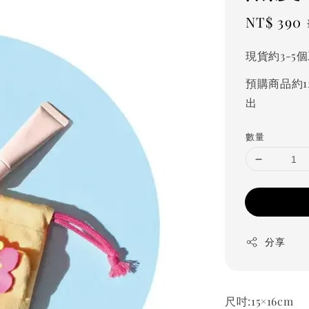
Sale
NT$ 390
price
現貨約3-5
預購商品約1
出
數量
分享
尺吋:15×16cm