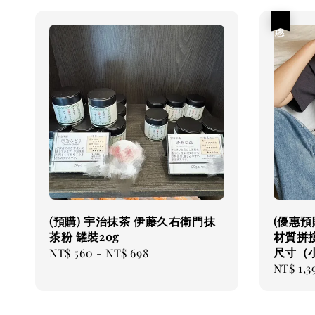
優惠
(預購) 宇治抹茶 伊藤久右衛門抹
(優惠預購
茶粉 罐裝20g
材質拼接
尺寸（
Regular
NT$ 560
-
NT$ 698
Sale
NT$ 1,3
price
price