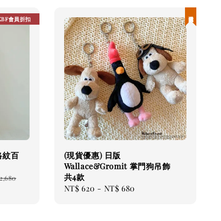
現貨優惠
KBF會員折扣
格紋百
(現貨優惠) 日版
Wallace&Gromit 掌門狗吊飾
共4款
2,680
Regular
NT$ 620
-
NT$ 680
price