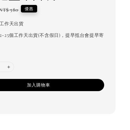
Regular
優惠
NT$ 580
price
個工作天出貨
2-25個工作天出貨(不含假日)，提早抵台會提早寄
加入購物車