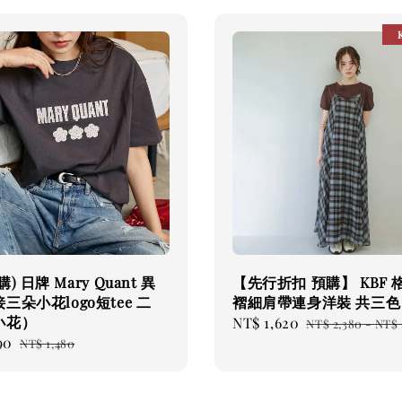
) 日牌 Mary Quant 異
【先行折扣 預購】 KBF 
三朵小花logo短tee 二
褶細肩帶連身洋裝 共三色
小花）
Sale
NT$ 1,620
Regular
NT$ 2,380
-
NT$ 
90
Regular
price
price
NT$ 1,480
price