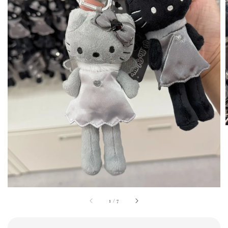
1
/
7