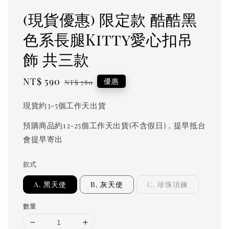
(現貨優惠) 限定款 酷酷黑
色系長腿Kitty愛心扣吊
飾 共三款
Sale
NT$ 590
Regular
優惠
NT$ 780
price
price
現貨約3-5個工作天出貨
預購商品約12-25個工作天出貨(不含假日)，提早抵台
會提早寄出
款式
A. 黑天使
B. 灰天使
C. 珍珠項鍊
數量