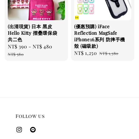
(出清現貨) 日本 黑皮
(優惠預購) iFace
Hello Kitty 摺疊環保袋
Reflection MagSafe
共二色
iPhone16系列 防摔手機
殼 (磁吸款)
Sale
NT$ 390
-
NT$ 480
Regular
Sale
NT$ 1,250
Regular
price
price
NT$ 1,380
NT$ 580
price
price
Follow us