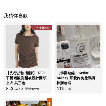
我猜你喜歡
KBF會員折扣
【先行折扣 預購】 KBF
（韓國連線）Artist
下擺褶皺側開衩設計圓領
Bakery 可愛狗狗塗鴉薄
上衣 共三色
棉購物袋
Sale
NT$ 1,180
Regular
Regular
NT$ 590
NT$ 1,950
price
price
price
現貨優惠