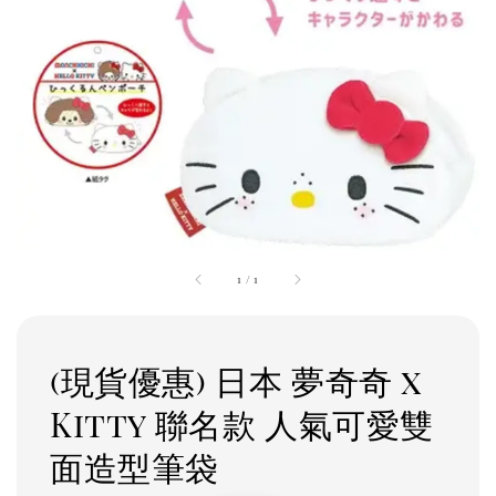
1
/
1
(現貨優惠) 日本 夢奇奇 x
Kitty 聯名款 人氣可愛雙
面造型筆袋