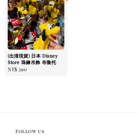
(出清現貨) 日本 Disney
Store 珠鍊吊飾 布魯托
Regular
NT$ 390
price
Follow us