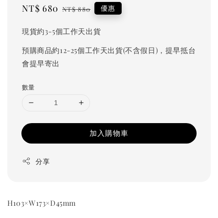
Sale
NT$ 680
Regular
優惠
NT$ 880
price
price
現貨約3-5個工作天出貨
預購商品約12-25個工作天出貨(不含假日)，提早抵台
會提早寄出
數量
加入購物車
分享
H103×W173×D45mm