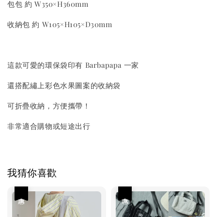
包包 約 W350×H360mm
收納包 約 W105×H105×D30mm
這款可愛的環保袋印有 Barbapapa 一家
還搭配繡上彩色水果圖案的收納袋
可折疊收納，方便攜帶！
非常適合購物或短途出行
我猜你喜歡
優惠
優惠