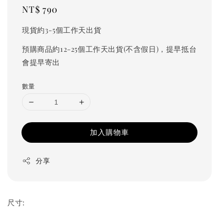
Regular
NT$ 790
price
現貨約3-5個工作天出貨
預購商品約12-25個工作天出貨(不含假日)，提早抵台
會提早寄出
數量
加入購物車
分享
尺寸: