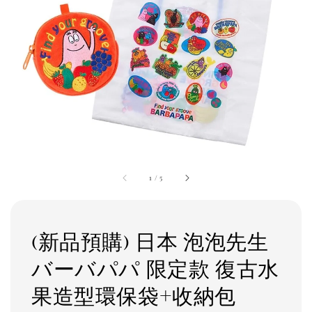
1
/
5
(新品預購) 日本 泡泡先生
バーバパパ 限定款 復古水
果造型環保袋+收納包