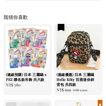
我猜你喜歡
優惠
(連線預購) 日本 三麗鷗 x
(連線優惠) 日本 三麗鷗
PEZ 聯名款吊飾 共六款
Hello Kitty 百搭迷你斜
背包 共四款
Regular
NT$ 580
Sale
NT$ 699
Regular
price
NT$ 1,050
price
price
現貨優惠