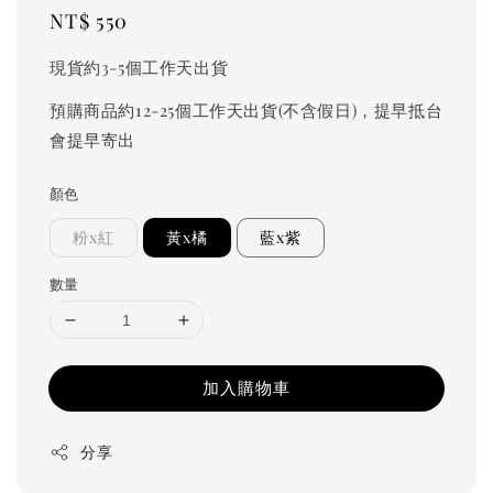
Regular
NT$ 550
price
現貨約3-5個工作天出貨
預購商品約12-25個工作天出貨(不含假日)，提早抵台
會提早寄出
顏色
粉x紅
黃x橘
藍x紫
數量
加入購物車
分享