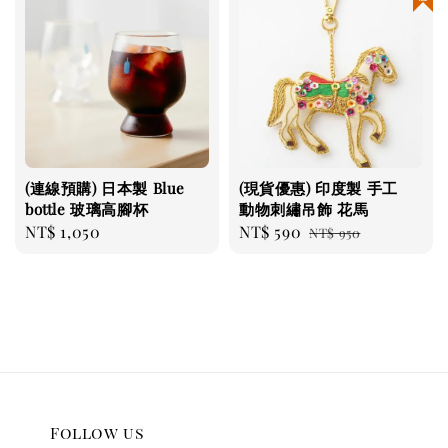
(連線預購) 日本製 Blue
(現貨優惠) 印度製 手工
bottle 玻璃高腳杯
動物刺繡吊飾 花馬
Regular
NT$ 1,050
Sale
NT$ 590
Regular
NT$ 950
price
price
price
Follow us