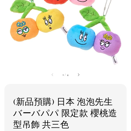
1
/
4
(新品預購) 日本 泡泡先生
バーバパパ 限定款 櫻桃造
型吊飾 共三色