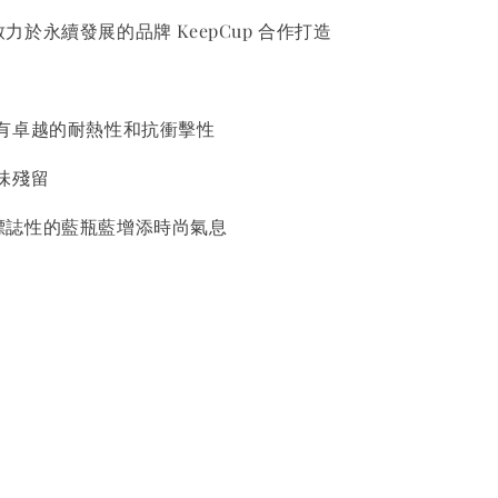
 與致力於永續發展的品牌 KeepCup 合作打造
有卓越的耐熱性和抗衝擊性
味殘留
up 標誌性的藍瓶藍增添時尚氣息