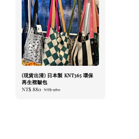
(現貨出清) 日本製 KNT365 環保
再生褶皺包
Sale
NT$ 880
Regular
NT$ 980
price
price