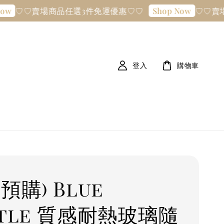
♡♡賣場商品任選3件免運優惠♡♡
♡♡賣場
w
Shop Now
登入
購物車
預購) Blue
ttle 質感耐熱玻璃隨