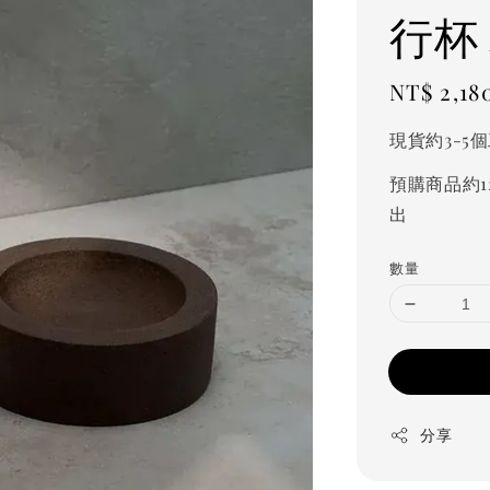
行杯 
Regular
NT$ 2,18
price
現貨約3-5
預購商品約1
出
數量
分享