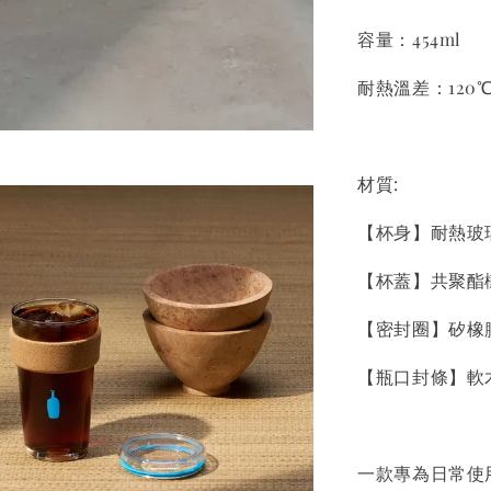
容量：454ml
耐熱溫差：120
材質:
【杯身】耐熱玻
【杯蓋】共聚酯樹
【密封圈】矽橡膠
【瓶口封條】軟
一款專為日常使