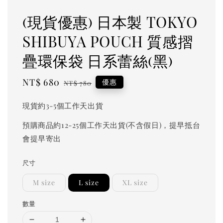
(現貨優惠) 日本製 TOKYO
SHIBUYA POUCH 質感摺
疊環保袋 日系蕾絲(黑)
Sale
NT$ 680
Regular
優惠
NT$ 780
price
price
現貨約3-5個工作天出貨
預購商品約12-25個工作天出貨(不含假日)，提早抵台
會提早寄出
尺寸
M size
L size
XL size
數量