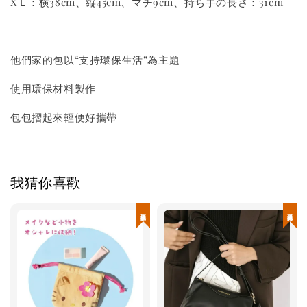
XＬ：横38cm、縦45cm、マチ9cm、持ち手の長さ：31cm
他們家的包以“支持環保生活”為主題
使用環保材料製作
包包摺起來輕便好攜帶
我猜你喜歡
現貨優惠
現貨優惠