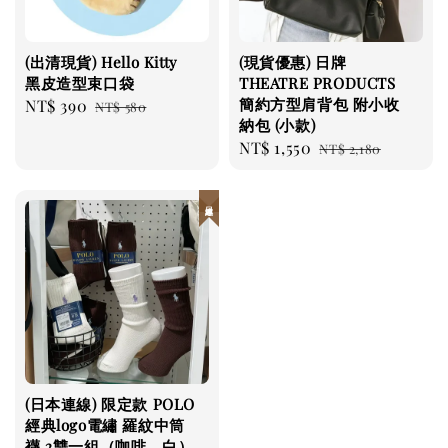
(出清現貨) Hello Kitty
(現貨優惠) 日牌
黑皮造型束口袋
THEATRE PRODUCTS
簡約方型肩背包 附小收
Sale
NT$ 390
Regular
NT$ 580
納包 (小款)
price
price
Sale
NT$ 1,550
Regular
NT$ 2,180
price
price
日本連線
(日本連線) 限定款 POLO
經典logo電繡 羅紋中筒
襪 2雙一組（咖啡、白）