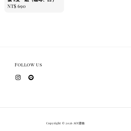
Regular
NT$ 690
price
Follow us
Copyright © 2026 AOI選物