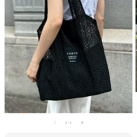
1
/
7