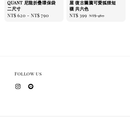
QUANT 尼龍折疊環保袋
屋 復古圖騰可愛狐狸短
二尺寸
襪 共六色
Regular
NT$ 620
-
NT$ 790
Sale
NT$ 399
Regular
NT$ 480
price
price
price
Follow us