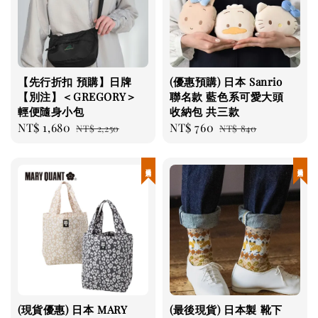
【先行折扣 預購】日牌
(優惠預購) 日本 Sanrio
【別注】＜GREGORY＞
聯名款 藍色系可愛大頭
輕便隨身小包
收納包 共三款
Sale
NT$ 1,680
Regular
Sale
NT$ 760
Regular
NT$ 2,250
NT$ 840
price
price
price
price
現貨優惠
現貨優惠
(現貨優惠) 日本 MARY
(最後現貨) 日本製 靴下