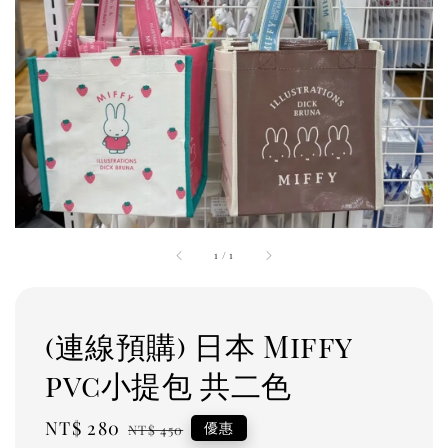
1
/
1
(連線預購) 日本 Miffy
pvc小提包 共二色
Sale
NT$ 280
Regular
優惠
NT$ 450