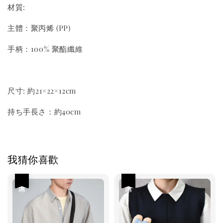
材質:
主體：聚丙烯 (PP)
手柄：100% 聚酯纖維
尺寸: 約21×22×12cm
持ち手長さ：約40cm
我猜你喜歡
優惠
優惠